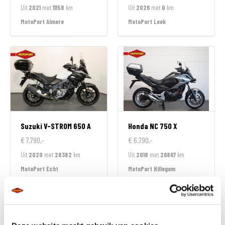
Uit
2021
met
11158
km
Uit
2026
met
0
km
MotoPort Almere
MotoPort Leek
Suzuki
V-STROM 650 A
Honda
NC 750 X
€ 7.790,-
€ 6.790,-
Uit
2020
met
28382
km
Uit
2018
met
26867
km
MotoPort Echt
MotoPort Hillegom