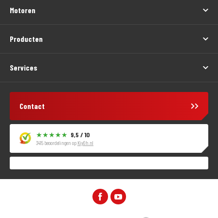
Motoren
Producten
Services
Contact
9,5 / 10
3415 beoordelingen op
KiyOh.nl