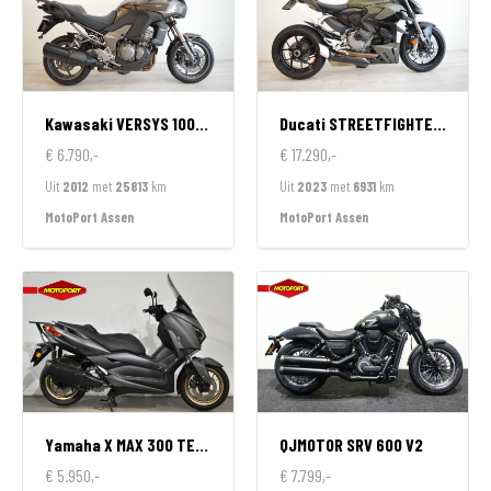
Kawasaki
VERSYS 1000 ABS
Ducati
STREETFIGHTER V2
€ 6.790,-
€ 17.290,-
Uit
2012
met
25813
km
Uit
2023
met
6931
km
MotoPort Assen
MotoPort Assen
Yamaha
X MAX 300 TECH MAX
QJMOTOR
SRV 600 V2
€ 5.950,-
€ 7.799,-