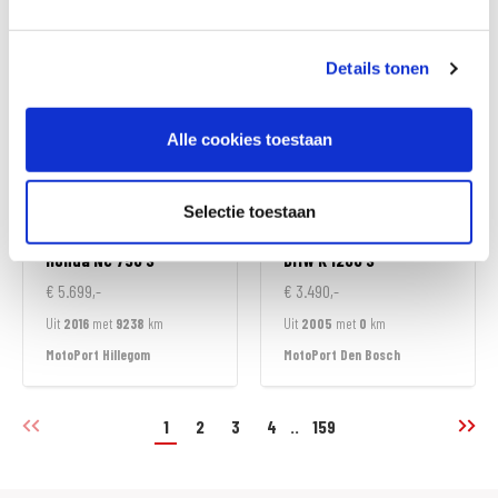
MotoPort Hillegom
MotoPort Hillegom
Details tonen
Alle cookies toestaan
Selectie toestaan
Honda
NC 750 S
BMW
K 1200 S
€ 5.699,-
€ 3.490,-
Uit
2016
met
9238
km
Uit
2005
met
0
km
MotoPort Hillegom
MotoPort Den Bosch
1
2
3
4
..
159