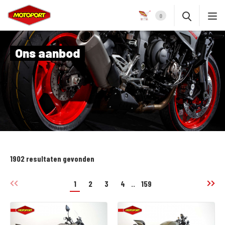
0
Ons aanbod
1902 resultaten gevonden
1
2
3
4
..
159