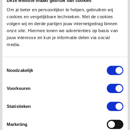
Deze website maakt gebruik van cookies
Om je beter en persoonlijker te helpen, gebruiken wij
cookies en vergelijkbare technieken. Met de cookies
volgen wij en derde partijen jouw internetgedrag binnen
Honda
CMX 500 REBEL
Triumph
Street Triple R 675
onze site. Hiermee tonen we advertenties op basis van
€ 6.290,-
€ 4.999,-
jouw interesse en kun je informatie delen via social
media.
Uit
2020
met
1340
km
Uit
2011
met
18817
km
MotoPort Assen
MotoPort Hillegom
Toestemmingsselectie
Noodzakelijk
Voorkeuren
Statistieken
Honda
NC 750 S
BMW
F 850 GS
€ 6.499,-
€ 10.899,-
Marketing
Uit
2019
met
951
km
Uit
2018
met
11187
km