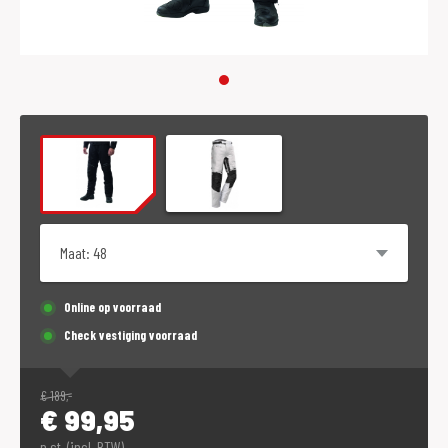
Maat
Online op voorraad
Check vestiging voorraad
€
189,-
€
99,95
p.st. (incl. BTW)