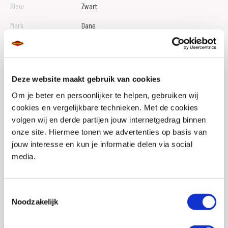
Kleur
Zwart
Merk
Dane
Pasvorm
Regular fit
Geslacht
Heren
Deze website maakt gebruik van cookies
Membraan
Nee
Om je beter en persoonlijker te helpen, gebruiken wij
Protectie broeken
Knie, Heup (optioneel)
cookies en vergelijkbare technieken. Met de cookies
volgen wij en derde partijen jouw internetgedrag binnen
Materiaal
Textiel, Polyester, Polyamide
onze site. Hiermee tonen we advertenties op basis van
Ventilatieniveau
Doorwaai
jouw interesse en kun je informatie delen via social
media.
Reflectie
Ja
Bretel bevestiging
Ja
Toestemmingsselectie
Verbindingsrits
Ja
Noodzakelijk
Waterdicht
Nee