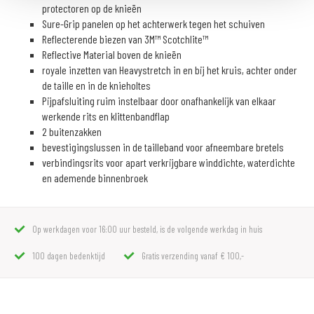
protectoren op de knieën
Sure-Grip panelen op het achterwerk tegen het schuiven
Reflecterende biezen van 3M™ Scotchlite™
Reflective Material boven de knieën
royale inzetten van Heavystretch in en bij het kruis, achter onder
de taille en in de knieholtes
Pijpafsluiting ruim instelbaar door onafhankelijk van elkaar
werkende rits en klittenbandflap
2 buitenzakken
bevestigingslussen in de tailleband voor afneembare bretels
verbindingsrits voor apart verkrijgbare winddichte, waterdichte
en ademende binnenbroek
Op werkdagen voor 16:00 uur besteld, is de volgende werkdag in huis
100 dagen bedenktijd
Gratis verzending vanaf € 100,-