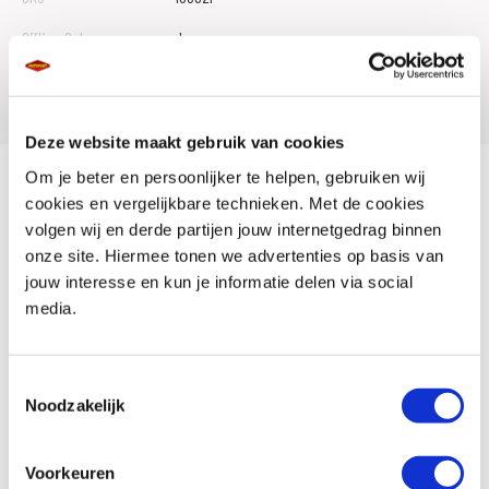
Offline Sales
Ja
Leveranciersnummer
74340
Deze website maakt gebruik van cookies
Om je beter en persoonlijker te helpen, gebruiken wij
N-TECH® PRO R+ 5W-40 is de meest geavanceerde, vol-synthetische 4-
cookies en vergelijkbare technieken. Met de cookies
takt motorolie ooit door Putoline Oil geproduceerd. Het bevat het unieke
volgen wij en derde partijen jouw internetgedrag binnen
N-TECH® additievensysteem. N-TECH® PRO R+ motorolie garandeert:
onze site. Hiermee tonen we advertenties op basis van
jouw interesse en kun je informatie delen via social
- Onovertroffen goed aangrijpen van de natte platenkoppeling
media.
- Extreem lage slijtagewaarden van motor en transmissie
Toestemmingsselectie
Noodzakelijk
- Zeer laag olieverbruik
- Zeer goede vloeibaarheid bij lage temperaturen, waardoor
Voorkeuren