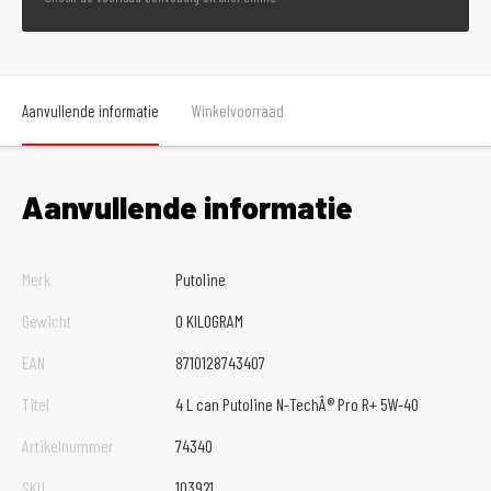
Aanvullende informatie
Winkelvoorraad
Aanvullende informatie
Merk
Putoline
Gewicht
0 KILOGRAM
EAN
8710128743407
Titel
4 L can Putoline N-TechÂ® Pro R+ 5W-40
Artikelnummer
74340
SKU
103921