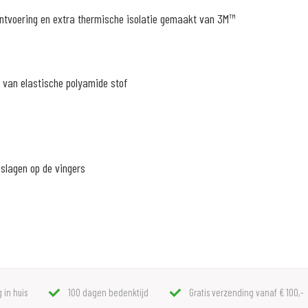
ntvoering en extra thermische isolatie gemaakt van 3M™
 van elastische polyamide stof
eslagen op de vingers
 in huis
100 dagen bedenktijd
Gratis verzending vanaf € 100,-