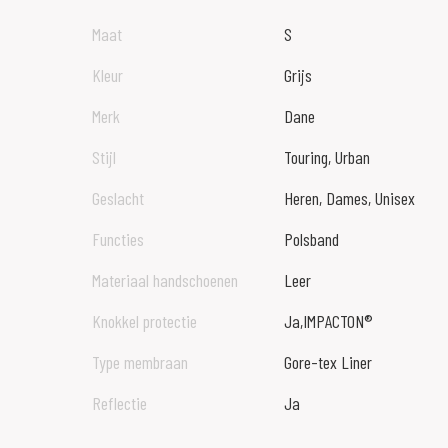
Maat
S
Kleur
Grijs
Merk
Dane
Stijl
Touring, Urban
Geslacht
Heren, Dames, Unisex
Functies
Polsband
Materiaal handschoenen
Leer
Knokkel protectie
Ja,IMPACTON®
Type membraan
Gore-tex Liner
Reflectie
Ja