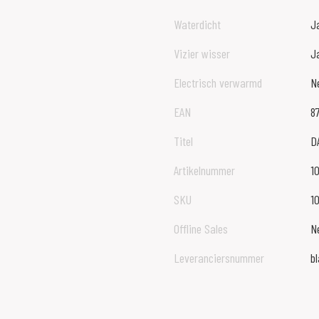
Waterdicht
J
Vizier wisser
J
Electrisch verwarmd
N
EAN
8
Titel
D
Artikelnummer
1
SKU
1
Offline Sales
N
Leveranciersnummer
b