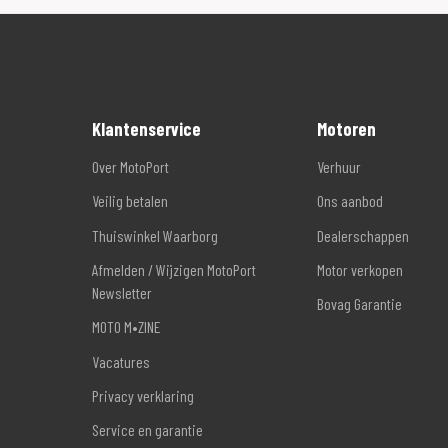
Klantenservice
Motoren
Over MotoPort
Verhuur
Veilig betalen
Ons aanbod
Thuiswinkel Waarborg
Dealerschappen
Afmelden / Wijzigen MotoPort
Motor verkopen
Newsletter
Bovag Garantie
MOTO M•ZINE
Vacatures
Privacy verklaring
Service en garantie