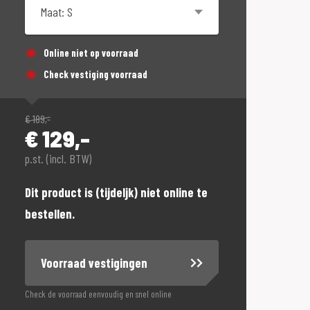
Online niet op voorraad
Check vestiging voorraad
€
189,-
€
129,-
p.st. (incl. BTW)
Dit product is (tijdeljk) niet online te
bestellen.
Voorraad vestigingen
Check de voorraad eenvoudig en snel online