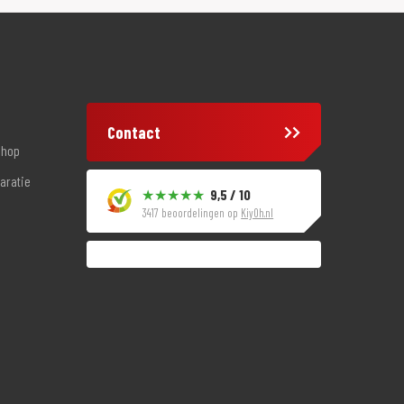
Contact
shop
aratie
9,5 / 10
3417 beoordelingen op
KiyOh.nl