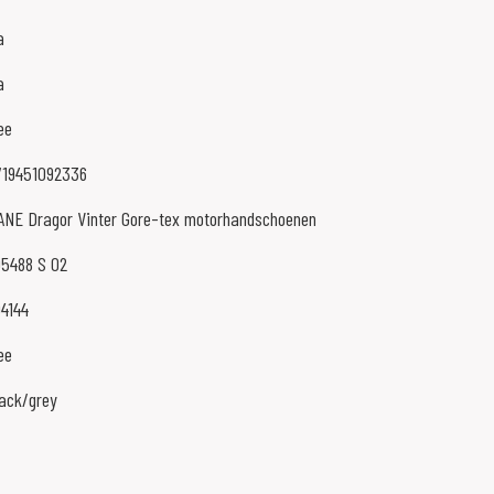
a
a
ee
719451092336
ANE Dragor Vinter Gore-tex motorhandschoenen
05488 S 02
04144
ee
lack/grey