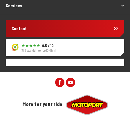
Services
Contact
9,5 / 10
3415 beoordelingen op
KiyOh.nl
More for your ride