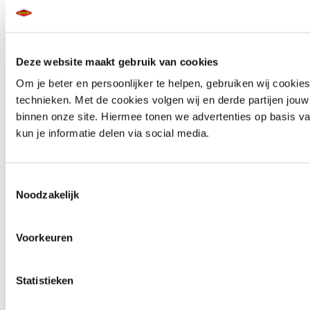
OPMERKING:
Deze website maakt gebruik van cookies
niet gebruiken in direct zonlicht en/of op verwarmde
oppervlakken. Niet gebruiken op remmen en banden.
Om je beter en persoonlijker te helpen, gebruiken wij cookies
technieken. Met de cookies volgen wij en derde partijen jouw
binnen onze site. Hiermee tonen we advertenties op basis va
kun je informatie delen via social media.
Toestemmingsselectie
Noodzakelijk
Voorkeuren
Statistieken