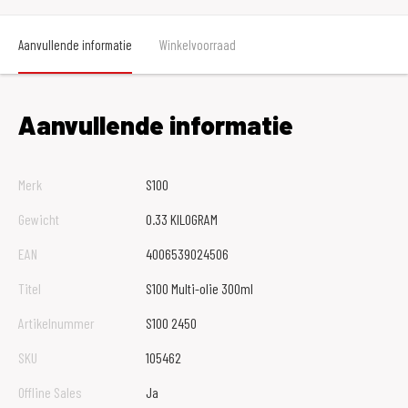
Aanvullende informatie
Winkelvoorraad
Aanvullende informatie
Merk
S100
Gewicht
0.33 KILOGRAM
EAN
4006539024506
Titel
S100 Multi-olie 300ml
Artikelnummer
S100 2450
SKU
105462
Offline Sales
Ja