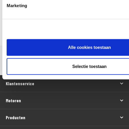
Marketing
Alle cookies toestaan
Op werkdagen voor 16:00 uur besteld, is de volgende werkdag in huis
100 dagen bedenktijd
Gratis verzending vanaf € 100,-
Selectie toestaan
Klantenservice
Motoren
Producten