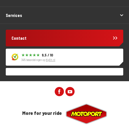
Services
Contact
9,5 / 10
3415 beoordelingen op
KiyOh.nl
More for your ride