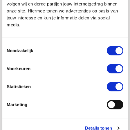
volgen wij en derde partijen jouw internetgedrag binnen
Merk
HJC
onze site. Hiermee tonen we advertenties op basis van
Stijl
Touring, Urban
jouw interesse en kun je informatie delen via social
media.
Pinlock
Voorbereid
Helm materialen
Polycarbonaat
Toestemmingsselectie
Type sluiting
Microlock kinsluiting
Noodzakelijk
Helmtype
Jethelm
Voorkeuren
Communicatie
Universeel
voorbereid
Statistieken
Zonnevizier
Ja
Uitneembare
Ja
Marketing
binnenvoering
Ventilatiesysteem
Ja
Details tonen