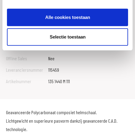
Aantal buitenschalen
2
Gewicht
1 KILOGRAM
Alle cookies toestaan
EAN
8804269885147
Titel
Motorhelm HJC, I40
Selectie toestaan
SKU
101638
Offline Sales
Nee
Leveranciersnummer
115459
Artikelnummer
135 1440 M 111
Geavanceerde Polycarbonaat composiet helmschaal.
Lichtgewicht en superieure pasvorm dankzij geavanceerde C.A.D.
technologie.