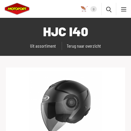
0
HJC I40
Uit assortiment
Terug naar overzicht