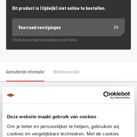
Dit product is (tijdeljk) niet online te bestellen.
Voorraad vestigingen
Check de voorraad eenvoudig en snel online
Aanvullende informatie
Winkelvoorraad
Aanvullende informatie
Deze website maakt gebruik van cookies
Maat
M
Om je beter en persoonlijker te helpen, gebruiken wij
Kleur
Zwart
cookies en vergelijkbare technieken. Met de cookies