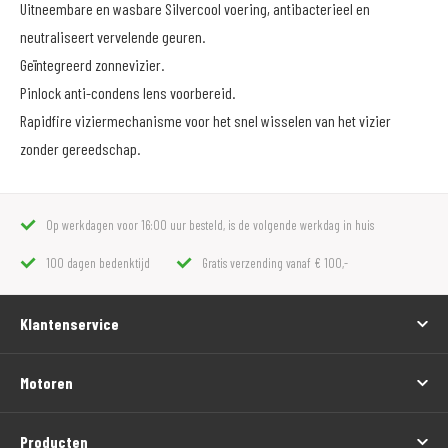
Uitneembare en wasbare Silvercool voering, antibacterieel en
neutraliseert vervelende geuren.
Geïntegreerd zonnevizier.
Pinlock anti-condens lens voorbereid.
Rapidfire viziermechanisme voor het snel wisselen van het vizier
zonder gereedschap.
Op werkdagen voor 16:00 uur besteld, is de volgende werkdag in huis
100 dagen bedenktijd
Gratis verzending vanaf € 100,-
Klantenservice
Motoren
Producten