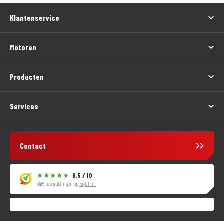
Klantenservice
Motoren
Producten
Services
Contact
9,5 / 10
3415 beoordelingen op
KiyOh.nl