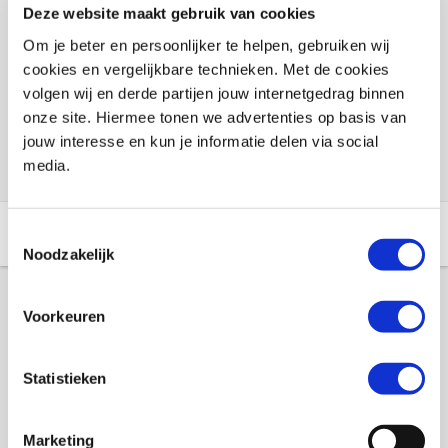
Deze website maakt gebruik van cookies
Dit product is (tijdeljk) niet online te bestellen.
Om je beter en persoonlijker te helpen, gebruiken wij
cookies en vergelijkbare technieken. Met de cookies
Voorraad vestigingen
volgen wij en derde partijen jouw internetgedrag binnen
onze site. Hiermee tonen we advertenties op basis van
Check de voorraad eenvoudig en snel online
jouw interesse en kun je informatie delen via social
media.
Aanvullende informatie
Winkelvoorraad
Toestemmingsselectie
Noodzakelijk
Aanvullende informatie
Voorkeuren
Statistieken
Kleur
Zwart
Maat
S/L
Marketing