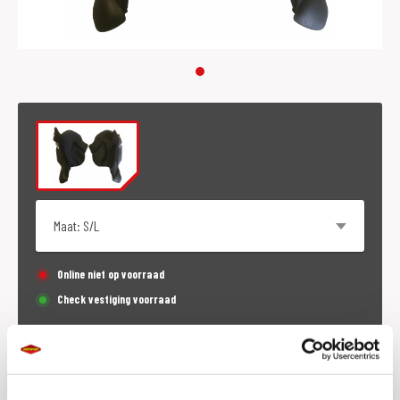
Maat
Online niet op voorraad
Check vestiging voorraad
€
30,95
p.st. (incl. BTW)