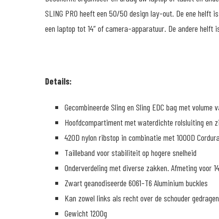
SLING PRO heeft een 50/50 design lay-out. De ene helft is
een laptop tot 14” of camera-apparatuur. De andere helft is
Details:
Gecombineerde Sling en Sling EDC bag met volume va
Hoofdcompartiment met waterdichte rolsluiting en z
420D nylon ribstop in combinatie met 1000D Cordura
Tailleband voor stabiliteit op hogere snelheid
Onderverdeling met diverse zakken. Afmeting voor 1
Zwart geanodiseerde 6061-T6 Aluminium buckles
Kan zowel links als recht over de schouder gedrage
Gewicht 1200g