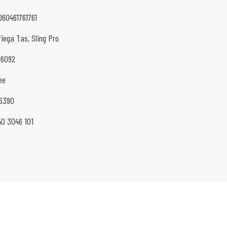
060461761761
iega Tas, Sling Pro
06092
ee
16390
40 3046 101