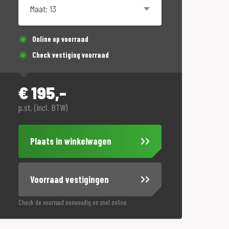
Online op voorraad
Check vestiging voorraad
€
195,-
p.st. (incl. BTW)
Plaats in winkelwagen
Voorraad vestigingen
Check de voorraad eenvoudig en snel online