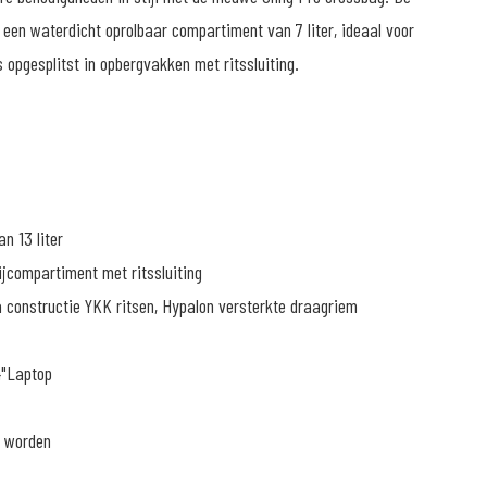
 een waterdicht oprolbaar compartiment van 7 liter, ideaal voor
 opgesplitst in opbergvakken met ritssluiting.
n 13 liter
ijcompartiment met ritssluiting
 constructie YKK ritsen, Hypalon versterkte draagriem
4"Laptop
n worden