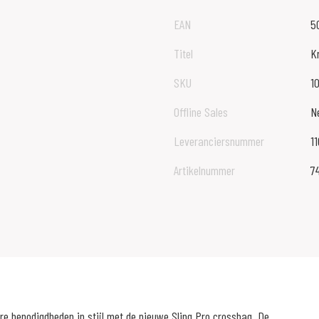
EAN
5
Titel
Kr
SKU
1
Offline Sales
N
Leveranciersnummer
1
Artikelnummer
7
re benodigdheden in stijl met de nieuwe Sling Pro crossbag. De