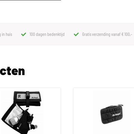
 in huis
100 dagen bedenktijd
Gratis verzending vanaf € 100,-
ucten