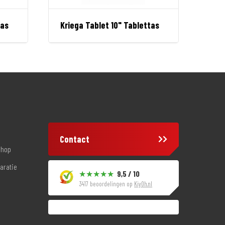
tas
Kriega Tablet 10" Tablettas
Contact
shop
aratie
9,5 / 10
3417 beoordelingen op
KiyOh.nl