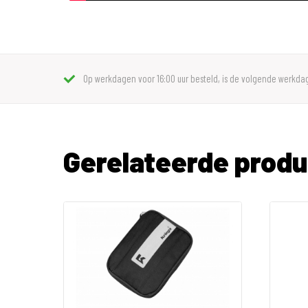
Op werkdagen voor 16:00 uur besteld, is de volgende werkdag
Gerelateerde prod