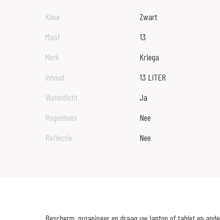
Kleur
Zwart
Maat
13
Merk
Kriega
Inhoud
13 LITER
Waterdicht
Ja
Regenhoes
Nee
Reflectie
Nee
Bescherm, organiseer en draag uw laptop of tablet en ande