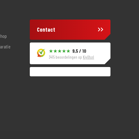
Contact
shop
aratie
9,5 / 10
3415 beoordelingen op
KiyOh.nl