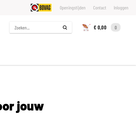
Openingstijden
Contact
Inloggen
Zoeken
€ 0,00
0
oor jouw