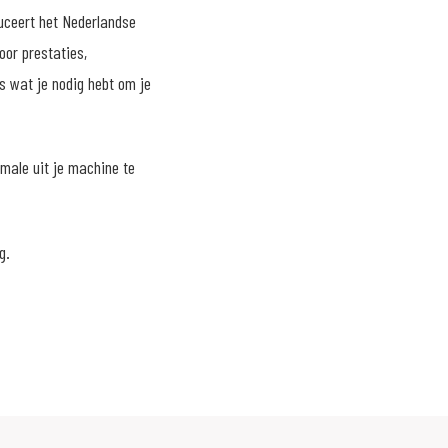
duceert het Nederlandse
or prestaties,
s wat je nodig hebt om je
imale uit je machine te
g.