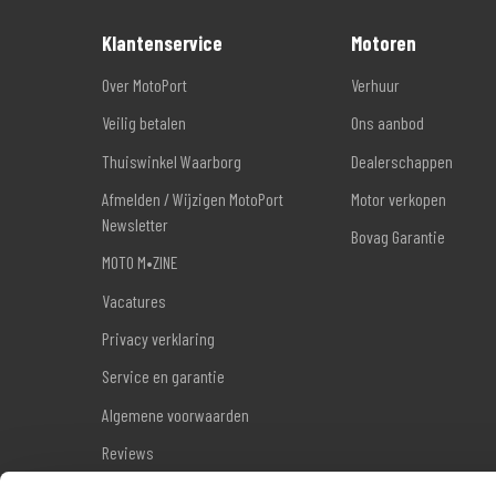
Klantenservice
Motoren
Over MotoPort
Verhuur
Veilig betalen
Ons aanbod
Thuiswinkel Waarborg
Dealerschappen
Afmelden / Wijzigen MotoPort
Motor verkopen
Newsletter
Bovag Garantie
MOTO M•ZINE
Vacatures
Privacy verklaring
Service en garantie
Algemene voorwaarden
Reviews
Sitemap