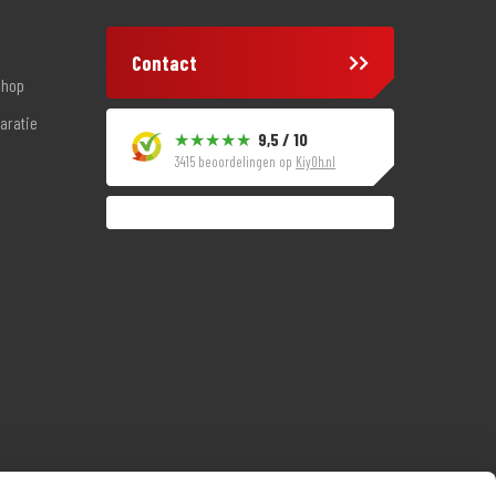
Contact
shop
aratie
9,5 / 10
3415 beoordelingen op
KiyOh.nl