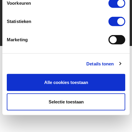
Contact
Voorkeuren
9,5 / 10
Statistieken
3415 beoordelingen op
KiyOh.nl
Marketing
Details tonen
More for your ride
Alle cookies toestaan
Selectie toestaan