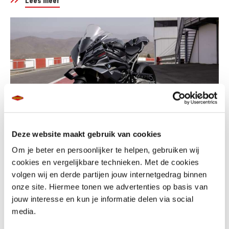
Deze website maakt gebruik van cookies
Om je beter en persoonlijker te helpen, gebruiken wij
Een nieuwe BMW S 1000 RR uit voorraad* is tijdelijk verkrijgbaar met een
cookies en vergelijkbare technieken. Met de cookies
volgen wij en derde partijen jouw internetgedrag binnen
voordeel van € 992,-. Je ontvangt namelijk het Race pakket voor maar €
onze site. Hiermee tonen we advertenties op basis van
199,-. De superbike die adrenaline en performance naar een hoger
jouw interesse en kun je informatie delen via social
niveau tilt. #NeverStopChallenging
media.