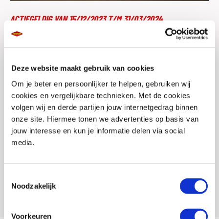
ACTIEGELDIG VAN 15/12/2023 T/M 31/03/2024
NT1100 SPECIAL EDITION
Deze website maakt gebruik van cookies
Tijdens deze speciale actieperiode kost het Voyage pack slechts €
Om je beter en persoonlijker te helpen, gebruiken wij
300,=. Normaal gesproken zou dit pack € 1.924 kosten, maar dankzij
cookies en vergelijkbare technieken. Met de cookies
deze aanbieding kun je profiteren van een ongelooflijk voordeel van
volgen wij en derde partijen jouw internetgedrag binnen
maar liefst € 1.624,=.
onze site. Hiermee tonen we advertenties op basis van
jouw interesse en kun je informatie delen via social
Actie enkel geldig op de NT1100 MT en NT1100 DCT. Ga snel naar een
media.
MotoPort Honda dealer en vraag naar de voorwaarden.
Toestemmingsselectie
Lees alle informatie op de website van Honda
Noodzakelijk
Voorkeuren