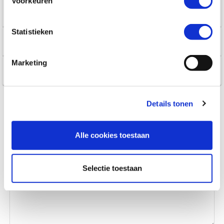
Voorkeuren
*
*
*
Statistieken
Marketing
Details tonen
Gewenst tijdstip *
Alle cookies toestaan
Selectie toestaan
Overige vragen en /of opmerkingen