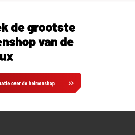
k de grootste
nshop van de
lux
matie over de helmenshop