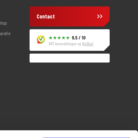
Contact
shop
aratie
9,5 / 10
3417 beoordelingen op
KiyOh.nl