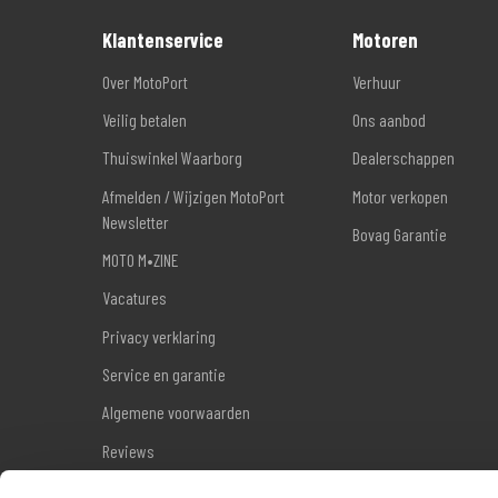
Klantenservice
Motoren
Over MotoPort
Verhuur
Veilig betalen
Ons aanbod
Thuiswinkel Waarborg
Dealerschappen
Afmelden / Wijzigen MotoPort
Motor verkopen
Newsletter
Bovag Garantie
MOTO M•ZINE
Vacatures
Privacy verklaring
Service en garantie
Algemene voorwaarden
Reviews
Sitemap