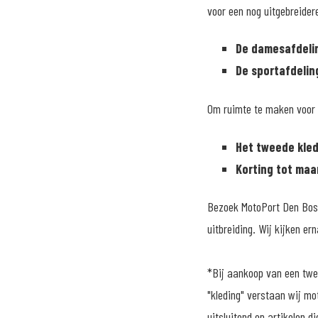
voor een nog uitgebreider
De damesafdelin
De sportafdelin
Om ruimte te maken voor 
Het tweede kledi
Korting tot maa
Bezoek MotoPort Den Bosch
uitbreiding. Wij kijken er
*Bij aankoop van een twee
"kleding" verstaan wij mo
uitsluitend op artikelen 