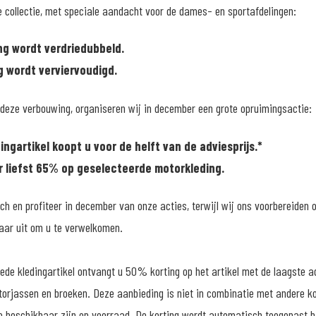
e collectie, met speciale aandacht voor de dames- en sportafdelingen:
g wordt verdriedubbeld.
g wordt verviervoudigd.
deze verbouwing, organiseren wij in december een grote opruimingsactie:
ngartikel koopt u voor de helft van de adviesprijs.*
r liefst 65% op geselecteerde motorkleding.
 en profiteer in december van onze acties, terwijl wij ons voorbereiden 
naar uit om u te verwelkomen.
de kledingartikel ontvangt u 50% korting op het artikel met de laagste a
torjassen en broeken. Deze aanbieding is niet in combinatie met andere kor
die beschikbaar zijn op voorraad. De korting wordt automatisch toegepast b