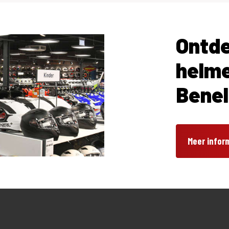
Ontde
helme
Bene
Meer infor