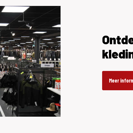
Ontde
kledi
Meer inform