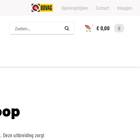
Openingstijden
Contact
Inloggen
Zoeken
€ 0,00
0
oop
. Deze uitbreiding zorgt