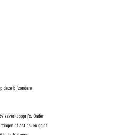
op deze bijzondere
dviesverkoopprijs. Onder
tingen of acties, en geldt
ij het afrekenen.