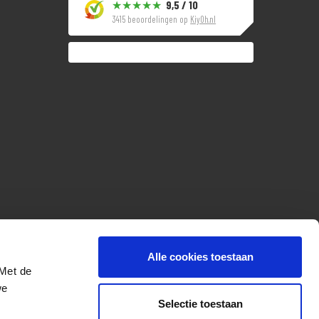
9,5 / 10
3415 beoordelingen op
KiyOh.nl
Alle cookies toestaan
 Met de
we
Selectie toestaan