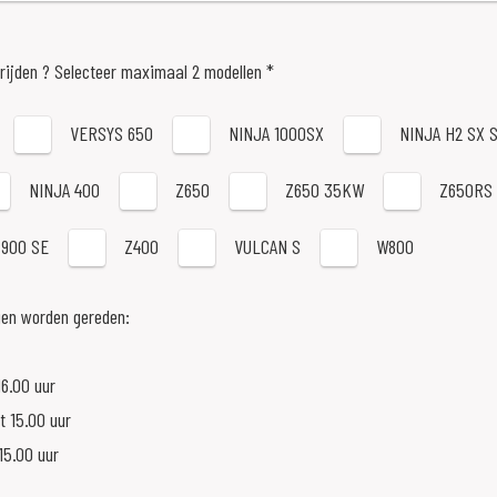
frijden ? Selecteer maximaal 2 modellen *
VERSYS 650
NINJA 1000SX
NINJA H2 SX 
NINJA 400
Z650
Z650 35KW
Z650RS
Z900 SE
Z400
VULCAN S
W800
gen worden gereden:
16.00 uur
t 15.00 uur
15.00 uur