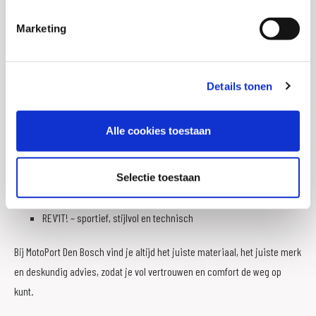
Marketing
MotoPort Den Bosch is dé plek voor motorrijdend Nederland om niet
alleen inspiratie op te doen, maar ook de grootste collectie
motorbroeken te ontdekken, ondersteund door de beste service en
Details tonen
advies van ervaren specialisten.
Alle cookies toestaan
Dane – hoogwaardig, vaak met Gore-Tex
Difi – betaalbaar en veelzijdig
Selectie toestaan
John Doe – specialist in kevlar motorjeans
Macna – innovatief design met slimme ventilatie
REV’IT! – sportief, stijlvol en technisch
Bij MotoPort Den Bosch vind je altijd het juiste materiaal, het juiste merk
en deskundig advies, zodat je vol vertrouwen en comfort de weg op
kunt.