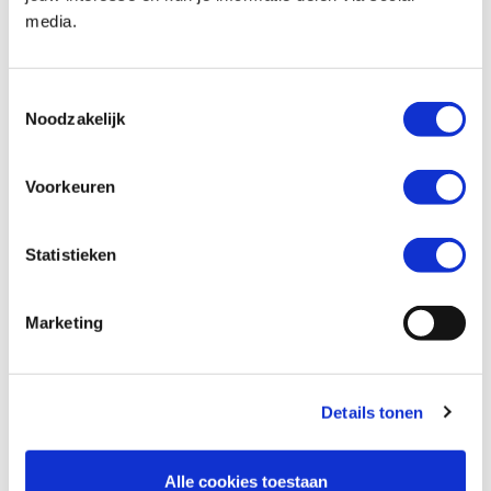
media.
Postcode
Toestemmingsselectie
Noodzakelijk
Voorkeuren
Telefoonnummer
Statistieken
Marketing
E-mailadres *
Details tonen
Gegevens motor
Alle cookies toestaan