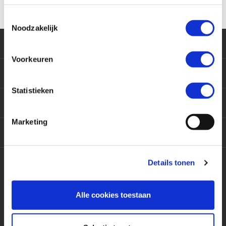
Toestemmingsselectie
Noodzakelijk
Klantenservice
Voorkeuren
Motoren
Statistieken
Producten
Marketing
Services
Details tonen
Contact
Alle cookies toestaan
9,5 / 10
3417 beoordelingen op
KiyOh.nl