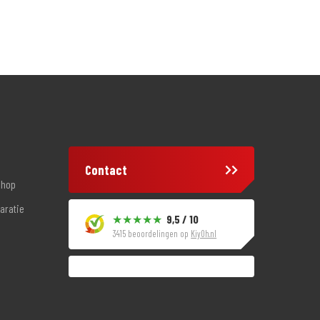
Contact
shop
aratie
9,5 / 10
3415 beoordelingen op
KiyOh.nl