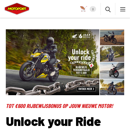
0
TOT €600 RIJBEWIJSBONUS OP JOUW NIEUWE MOTOR!
Unlock your Ride