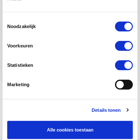
Schade aan helm en kleding tot € 1.500, - per opzittende gratis
meeverzekerd
Toestemmingsselectie
Gratis pechservice in heel Europa
Noodzakelijk
Inclusief verhaalsrechtsbijstandverzekering
Snelle schadeafwikkeling
Voorkeuren
Bij de MotoPort NoRisk verzekering krijg je extra kortingen wanneer:
Je gebruik maakt van de winterstop (15 december tot 1 maart)
Statistieken
Marketing
Verzekering Afsluiten?
Details tonen
Geen probleem. Wij helpen je bij het afsluiten van een motorverzekering.
Kom gerust
langs in onze winkel
.
Alle cookies toestaan