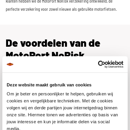
klanten hebben we de MotoPort NoRisk verzekering ontwikkeld, de
perfecte verzekering voor zowel nieuwe als gebruikte motorfietsen.
De voordelen van de
MotoPort NoRisk
verzekering
Deze website maakt gebruik van cookies
Hoge instapkorting
Om je beter en persoonlijker te helpen, gebruiken wij
Tot 80% no-claimkorting
cookies en vergelijkbare technieken. Met de cookies
Geen alarm verplichting!
volgen wij en derde partijen jouw internetgedrag binnen
3 jaar aanschaf- of taxatiewaarde vergoeding mogelijk. Geen
onze site. Hiermee tonen we advertenties op basis van
afschrijving!
jouw interesse en kun je informatie delen via social
Accessoires tot € 1.500,- gratis meeverzekerd
media.