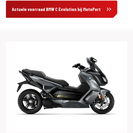
Actuele voorraad BMW C Evolution bij MotoPort