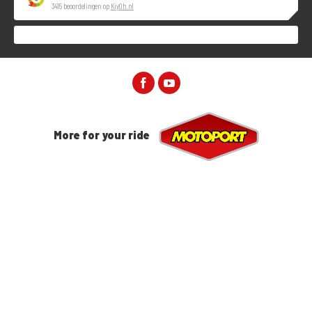
3415 beoordelingen op
KiyOh.nl
More for your ride