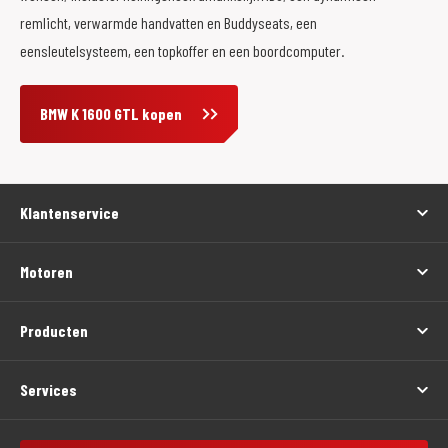
remlicht, verwarmde handvatten en Buddyseats, een
eensleutelsysteem, een topkoffer en een boordcomputer.
BMW K 1600 GTL kopen
Klantenservice
Motoren
Producten
Services