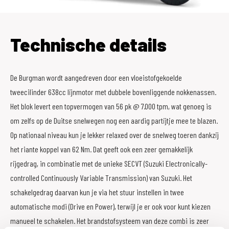
Technische details
De Burgman wordt aangedreven door een vloeistofgekoelde
tweecilinder 638cc lijnmotor met dubbele bovenliggende nokkenassen.
Het blok levert een topvermogen van 56 pk @ 7.000 tpm, wat genoeg is
om zelfs op de Duitse snelwegen nog een aardig partijtje mee te blazen.
Op nationaal niveau kun je lekker relaxed over de snelweg toeren dankzij
het riante koppel van 62 Nm. Dat geeft ook een zeer gemakkelijk
rijgedrag, in combinatie met de unieke SECVT (Suzuki Electronically-
controlled Continuously Variable Transmission) van Suzuki. Het
schakelgedrag daarvan kun je via het stuur instellen in twee
automatische modi (Drive en Power), terwijl je er ook voor kunt kiezen
manueel te schakelen. Het brandstofsysteem van deze combi is zeer