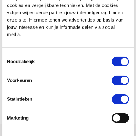
cookies en vergelijkbare technieken. Met de cookies
volgen wij en derde partijen jouw internetgedrag binnen
onze site. Hiermee tonen we advertenties op basis van
jouw interesse en kun je informatie delen via social
media.
Grondspeling
Toestemmingsselectie
Noodzakelijk
Qua wegligging sluiten frame en vering aan bij de uitstraling, al zijn er
Voorkeuren
grenzen. Die worden vooral aangegeven door de grondspeling van de
voetsteunen en de veerweg achter, maar zelfs binnen deze limieten is
er meer dan genoeg te beleven met de SCR. Je moet ervan houden,
Statistieken
maar dan heeft Yamaha ook voor deze smaak een antwoord.
Marketing