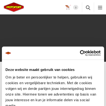
0
Deze website maakt gebruik van cookies
De juiste motor voor elk
Om je beter en persoonlijker te helpen, gebruiken wij
cookies en vergelijkbare technieken. Met de cookies
type rijder
volgen wij en derde partijen jouw internetgedrag binnen
onze site. Hiermee tonen we advertenties op basis van
jouw interesse en kun je informatie delen via social
De ene motorrijder is de andere niet. Daarom heeft MotoPort voor elk
media.