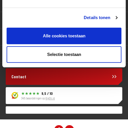
Klantenservice
Details tonen
Motoren
Alle cookies toestaan
Producten
Services
Selectie toestaan
Contact
9,5 / 10
3415 beoordelingen op
KiyOh.nl