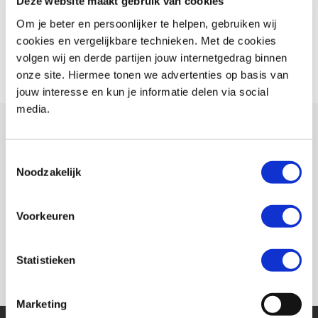
Deze website maakt gebruik van cookies
beëindigd, maar na een overname van een concurrent werd het laatste
Om je beter en persoonlijker te helpen, gebruiken wij
model van dat merk nog als "Peugeot" verkocht. Peugeot ging zich
cookies en vergelijkbare technieken. Met de cookies
concentreren op bromfietsen en toen in de jaren tachtig de scooters
volgen wij en derde partijen jouw internetgedrag binnen
weer in opkomst waren, sloot Peugeot zich hierbij aan.
onze site. Hiermee tonen we advertenties op basis van
jouw interesse en kun je informatie delen via social
media.
De Metropolis
Toestemmingsselectie
Noodzakelijk
In 2013 introduceerde Peugeot de Metropolis, een driewielige
Voorkeuren
motorscooter ontworpen voor de stad. Als je voor 19 januari 2013 het
autorijbewijs B hebt behaald hoef je geen motorrijbewijs te hebben om
Statistieken
de Metropolis te mogen besturen.
Marketing