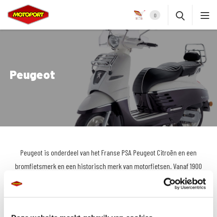
0
Peugeot
Peugeot is onderdeel van het Franse PSA Peugeot Citroën en een
bromfietsmerk en een historisch merk van motorfietsen. Vanaf 1900
produceerde Peugeot lichte motorfietsen en vanaf 1954 produceerde
Peugeot voor het eerst scooters echter was dat geen doorslaand
succes. In 1959 werd de productie van motorfietsen en scooters