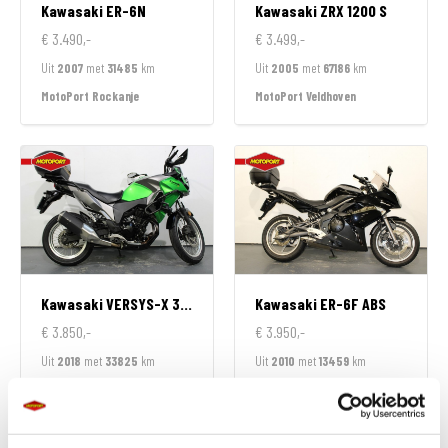
Kawasaki
ER-6N
Kawasaki
ZRX 1200 S
€ 3.490,-
€ 3.499,-
Uit
2007
met
31485
km
Uit
2005
met
67186
km
MotoPort Rockanje
MotoPort Veldhoven
Kawasaki
VERSYS-X 300
Kawasaki
ER-6F ABS
€ 3.850,-
€ 3.950,-
Uit
2018
met
33825
km
Uit
2010
met
13459
km
MotoPort Echt
MotoPort Echt