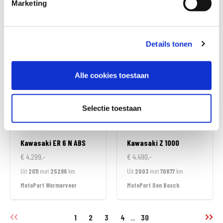
Marketing
€ 3.999,-
€ 3.999,-
Uit
2008
met
17315
km
Uit
2008
met
11827
km
MotoPort Veldhoven
MotoPort Hillegom
Details tonen
Alle cookies toestaan
Selectie toestaan
Kawasaki
ER 6 N ABS
Kawasaki
Z 1000
€ 4.299,-
€ 4.490,-
Uit
2011
met
25296
km
Uit
2003
met
70877
km
MotoPort Wormerveer
MotoPort Den Bosch
1
2
3
4
..
30