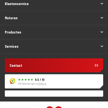
Klantenservice
Motoren
Producten
Services
Contact
9,5 / 10
3415 beoordelingen op
KiyOh.nl