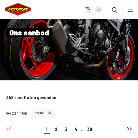
0
Ons aanbod
358 resultaten gevonden
Gekozen filters
Kawasaki
1
2
3
4
..
30