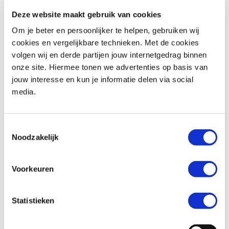
Deze website maakt gebruik van cookies
Om je beter en persoonlijker te helpen, gebruiken wij
cookies en vergelijkbare technieken. Met de cookies
volgen wij en derde partijen jouw internetgedrag binnen
onze site. Hiermee tonen we advertenties op basis van
Kawasaki
J300 ABS
Kawasaki
VERSYS-X 300 ABS
jouw interesse en kun je informatie delen via social
€ 3.990,-
€ 3.995,-
media.
Uit
2019
met
9000
km
Uit
2017
met
9631
km
MotoPort Rockanje
MotoPort Leek
Toestemmingsselectie
Noodzakelijk
Voorkeuren
Statistieken
Kawasaki
ER-6 N ABS
Kawasaki
ER-6N ABS 35 kw