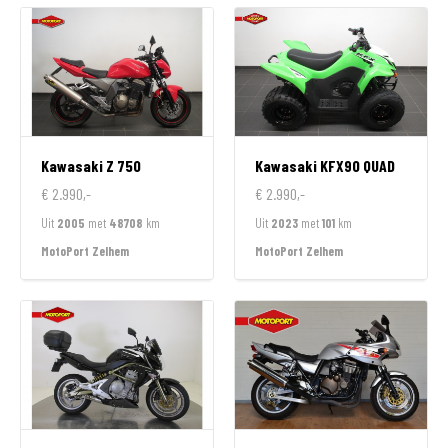
Kawasaki
Z 750
Kawasaki
KFX90 QUAD
€ 2.990,-
€ 2.990,-
Uit
2005
met
48708
km
Uit
2023
met
101
km
MotoPort Zelhem
MotoPort Zelhem