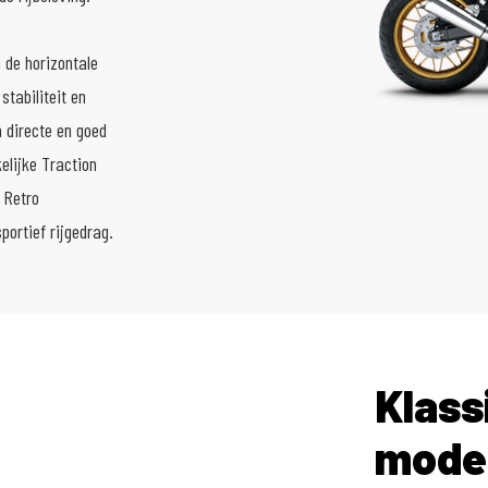
 de horizontale
tabiliteit en
 directe en goed
lijke Traction
n Retro
ortief rijgedrag.
Klass
mode