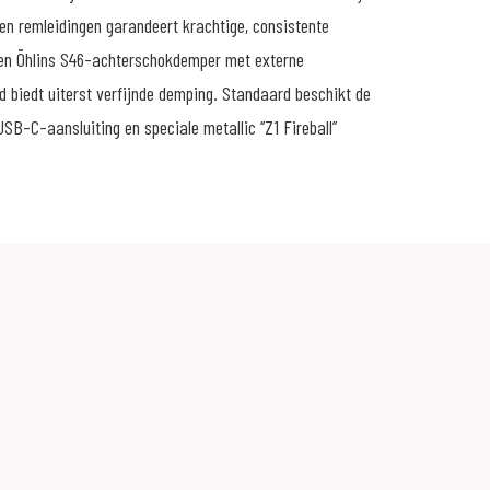
en remleidingen garandeert krachtige, consistente
en Öhlins S46-achterschokdemper met externe
d biedt uiterst verfijnde demping. Standaard beschikt de
SB-C-aansluiting en speciale metallic ‘’Z1 Fireball’’