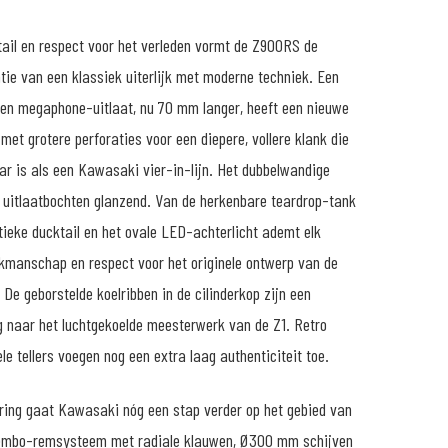
tail en respect voor het verleden vormt de Z900RS de
tie van een klassiek uiterlijk met moderne techniek. Een
n megaphone-uitlaat, nu 70 mm langer, heeft een nieuwe
 met grotere perforaties voor een diepere, vollere klank die
r is als een Kawasaki vier-in-lijn. Het dubbelwandige
 uitlaatbochten glanzend. Van de herkenbare teardrop-tank
tieke ducktail en het ovale LED-achterlicht ademt elk
kmanschap en respect voor het originele ontwerp van de
 De geborstelde koelribben in de cilinderkop zijn een
og naar het luchtgekoelde meesterwerk van de Z1. Retro
ele tellers voegen nog een extra laag authenticiteit toe.
ring gaat Kawasaki nóg een stap verder op het gebied van
rembo-remsysteem met radiale klauwen, Ø300 mm schijven