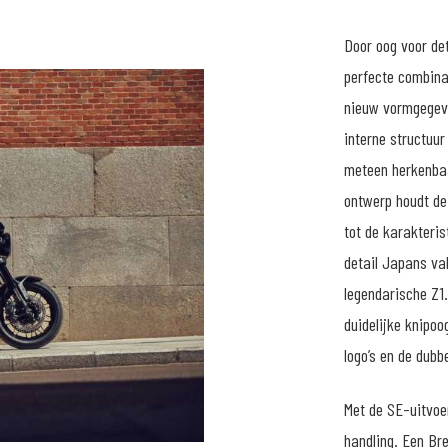
Door oog voor de
perfecte combina
nieuw vormgegeve
interne structuur
meteen herkenbaa
ontwerp houdt de
tot de karakteris
detail Japans va
legendarische Z1.
duidelijke knipo
logo’s en de dubb
Met de SE-uitvoe
handling. Een B