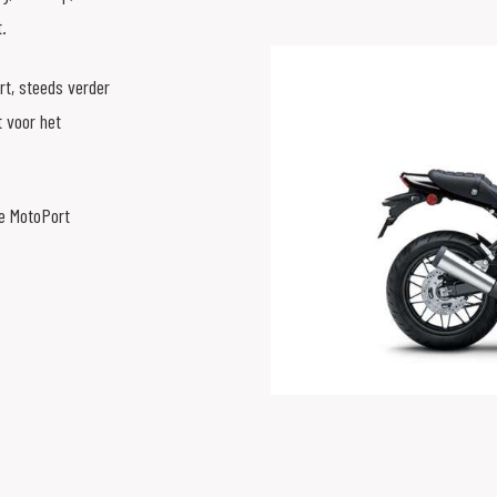
t.
t, steeds verder
 voor het
e MotoPort