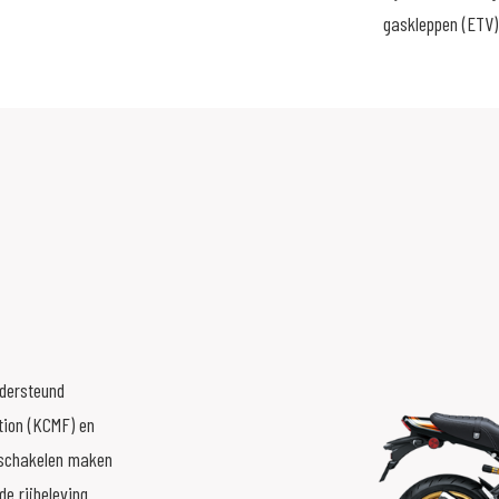
gaskleppen (ETV) 
ndersteund
ion (KCMF) en
gschakelen maken
e rijbeleving.