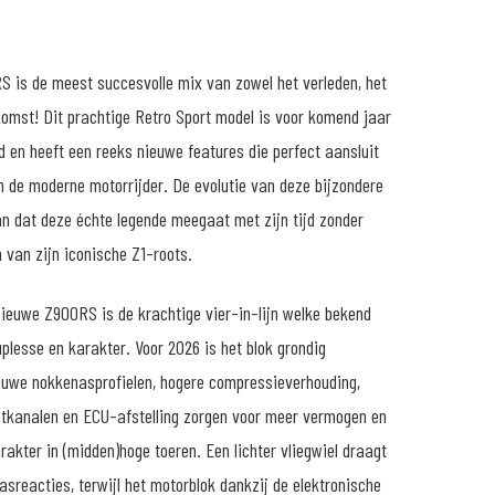
 is de meest succesvolle mix van zowel het verleden, het
komst! Dit prachtige Retro Sport model is voor komend jaar
d en heeft een reeks nieuwe features die perfect aansluit
n de moderne motorrijder. De evolutie van deze bijzondere
n dat deze échte legende meegaat met zijn tijd zonder
 van zijn iconische Z1-roots.
nieuwe Z900RS is de krachtige vier-in-lijn welke bekend
plesse en karakter. Voor 2026 is het blok grondig
euwe nokkenasprofielen, hogere compressieverhouding,
tkanalen en ECU-afstelling zorgen voor meer vermogen en
rakter in (midden)hoge toeren. Een lichter vliegwiel draagt
gasreacties, terwijl het motorblok dankzij de elektronische