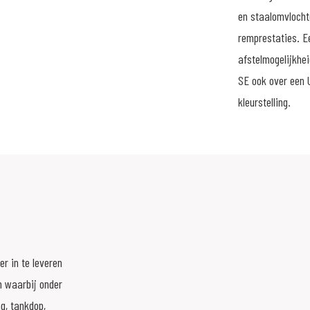
en staalomvlocht
remprestaties. E
afstelmogelijkhei
SE ook over een U
kleurstelling.
er in te leveren
on waarbij onder
ng, tankdop,