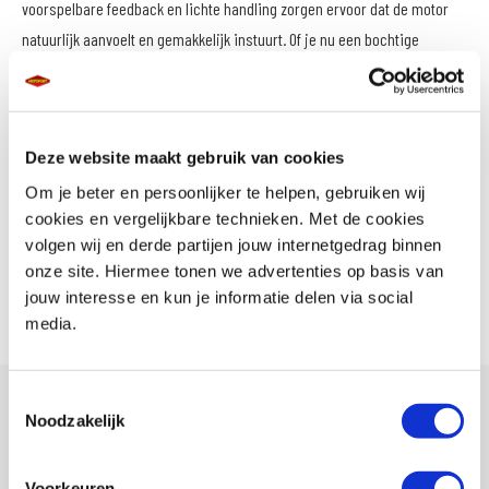
voorspelbare feedback en lichte handling zorgen ervoor dat de motor
natuurlijk aanvoelt en gemakkelijk instuurt. Of je nu een bochtige
dijkweg rijdt, een weekendtrip maakt door de Ardennen of dagelijks
onderweg bent, de Power 6 biedt een uitstekende balans tussen
sportieve prestaties en dagelijks gebruiksgemak.
Deze website maakt gebruik van cookies
Daarnaast is veel aandacht besteed aan de prestaties op nat wegdek.
Om je beter en persoonlijker te helpen, gebruiken wij
Moderne sportieve motorrijders rijden immers niet alleen wanneer de
cookies en vergelijkbare technieken. Met de cookies
zon schijnt. Dankzij de nieuwste rubbersamenstellingen en het
volgen wij en derde partijen jouw internetgedrag binnen
onze site. Hiermee tonen we advertenties op basis van
geoptimaliseerde profiel blijft de Power 6 ook onder wisselende
jouw interesse en kun je informatie delen via social
weersomstandigheden overtuigend presteren.
media.
Toestemmingsselectie
Noodzakelijk
Voorkeuren