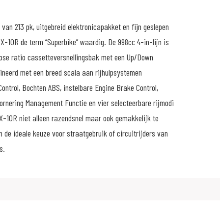
van 213 pk, uitgebreid elektronicapakket en fijn geslepen
X-10R de term ‘’Superbike’’ waardig. De 998cc 4-in-lijn is
ose ratio cassetteversnellingsbak met een Up/Down
ineerd met een breed scala aan rijhulpsystemen
ontrol, Bochten ABS, instelbare Engine Brake Control,
rnering Management Functie en vier selecteerbare rijmodi
X-10R niet alleen razendsnel maar ook gemakkelijk te
 de ideale keuze voor straatgebruik of circuitrijders van
s.