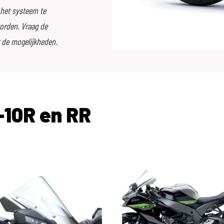
 het systeem te
worden. Vraag de
r de mogelijkheden.
-10R en RR