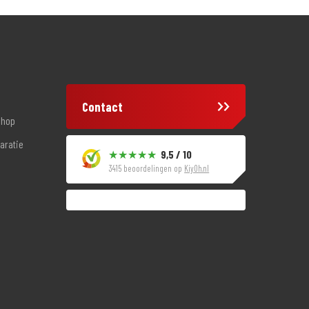
Contact
shop
aratie
9,5 / 10
3415 beoordelingen op
KiyOh.nl