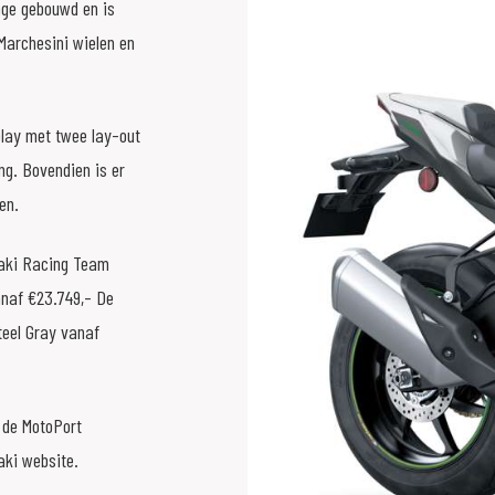
age gebouwd en is
Marchesini wielen en
play met twee lay-out
ng. Bovendien is er
en.
saki Racing Team
vanaf €23.749,- De
teel Gray vanaf
 de MotoPort
ki website.