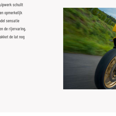
kuipwerk schuilt
en opmerkelijk
ndel sensatie
n de rijervaring,
pakket de lat nog