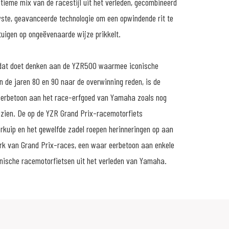
ltieme mix van de racestijl uit het verleden, gecombineerd
wste, geavanceerde technologie om een opwindende rit te
tuigen op ongeëvenaarde wijze prikkelt.
k dat doet denken aan de YZR500 waarmee iconische
 de jaren 80 en 90 naar de overwinning reden, is de
erbetoon aan het race-erfgoed van Yamaha zoals nog
gezien. De op de YZR Grand Prix-racemotorfiets
orkuip en het gewelfde zadel roepen herinneringen op aan
erk van Grand Prix-races, een waar eerbetoon aan enkele
nische racemotorfietsen uit het verleden van Yamaha.