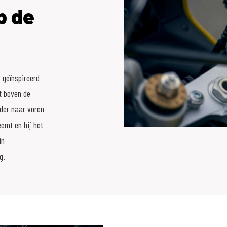
p de
s geïnspireerd
t boven de
rder naar voren
emt en hij het
in
g.