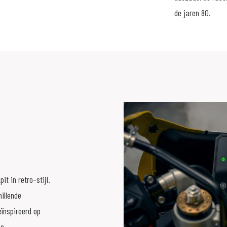
de jaren 80.
t in retro-stijl.
hillende
eïnspireerd op
is