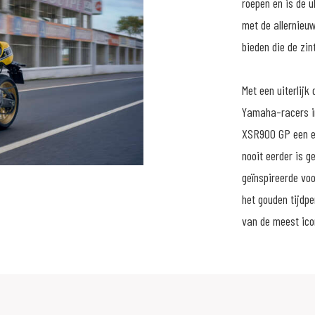
roepen en is de u
met de allernieu
bieden die de zin
Met een uiterlij
Yamaha-racers in
XSR900 GP een e
nooit eerder is 
geïnspireerde vo
het gouden tijdp
van de meest ico