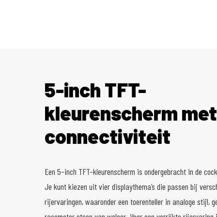
5-inch TFT-
kleurenscherm met
connectiviteit
Een 5-inch TFT-kleurenscherm is ondergebracht in de cockpi
Je kunt kiezen uit vier displaythema’s die passen bij versc
rijervaringen, waaronder een toerenteller in analoge stijl, g
racemotor etsen van weleer. Voor een verrijkte rijervaring 