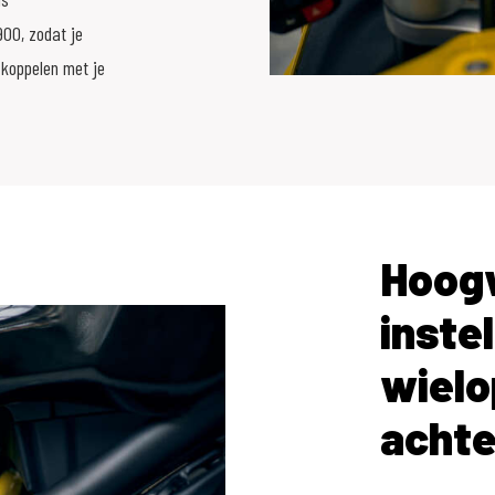
00, zodat je
e koppelen met je
Hoogw
inste
wielo
achte