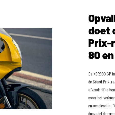
Opval
doet 
Prix-
80 en
De XSR900 GP hee
de Grand Prix-ra
afzonderlijke ha
maar het verhoog
en acceleratie. 
duozadel de race