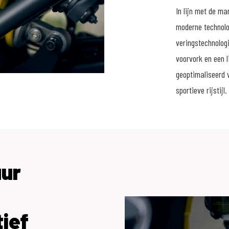
In lijn met de ma
moderne technolo
veringstechnolog
voorvork en een l
geoptimaliseerd 
sportieve rijstijl.
uur
ief