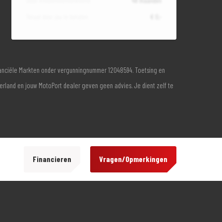
Duur kredietovereenkomst
48 maanden
Totaal door jou te betalen
€ 0,-
inanciële Markten onder vergunningnummer 12048594. Toetsing en
derland en jouw MotoPort dealer geven geen advies. Je dient zelf te
Financieren
Vragen/Opmerkingen