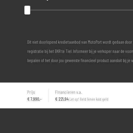
Dit niet doorlopend kredietaanbod van MotoPort wordt gedaan door 
registratie bij het BKR te Tiel. Informeer bij je verkoper naar de 
bepalen of het door jou gewenste financieel product aansluit bij je 
Prijs
Financieren v.a.
€
7.990,-
€ 221,94
Let op! Geld lenen kost geld