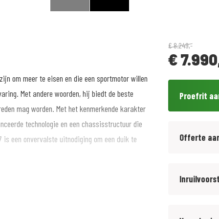
€
8.249,-
€
7.990
 zijn om meer te eisen en die een sportmotor willen
varing. Met andere woorden, hij biedt de beste
Proefrit a
ereden mag worden. Met het kenmerkende karakter
nceerde technologie en een chassisstructuur die
Offerte aa
 is een onvervalste uitnodiging om een duik te
Inruilvoors
-21951986 of bel 0181-402455 !!