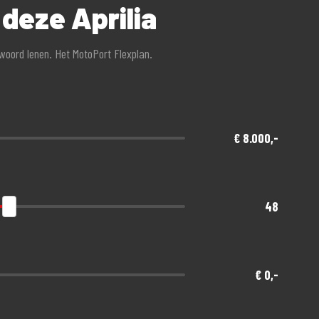
 deze Aprilia
, die met motorliefhebbers omgaan", aldus het
twoord lenen. Het MotoPort Flexplan.
g met WA-beperkt Casco of All-risk dekking
€ 8.000,-
48
een afschrijving!
€ 0,-
nde gratis meeverzekerd