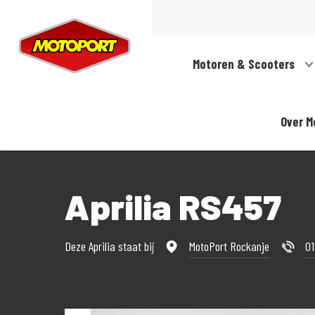
Motoren & Scooters
Over M
Aprilia RS457
Deze Aprilia staat bij
MotoPort Rockanje
0