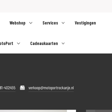
Webshop
Services
Vestigingen
otoPort
Cadeaukaarten
181-402455
verkoop@motoportrockanje.nl