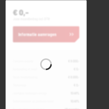
€ 0,-
Jouw maandbedrag incl. BTW
Informatie aanvragen
Contante waarde
€ 8.000,-
Aanbetaling of inruil
€ 0,-
Totale kredietbedrag
€ 8.000,-
Slottermijn
€ 0,-
Jaarlijkse kostenpercentage
10,49%
Debetrentevoet op jaarbasis (vast)
10,49%