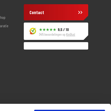
Contact
shop
aratie
9,5 / 10
3415 beoordelingen op
KiyOh.nl