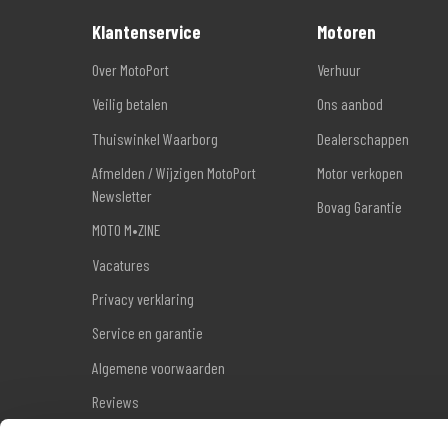
Klantenservice
Motoren
Over MotoPort
Verhuur
Veilig betalen
Ons aanbod
Thuiswinkel Waarborg
Dealerschappen
Afmelden / Wijzigen MotoPort
Motor verkopen
Newsletter
Bovag Garantie
MOTO M•ZINE
Vacatures
Privacy verklaring
Service en garantie
Algemene voorwaarden
Reviews
Sitemap