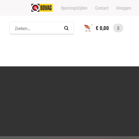
Openingstijden
Contact
Inloggen
Zoeken
€ 0,00
0