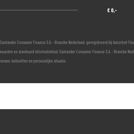
€ 0,-
Santander Consumer Finance S.A. – Branche Nederland, geregistreerd bij Autoriteit F
voorwaarden en standaard informatieblad. Santander Consumer Finance S.A. – Branche Ne
wensen, behoeften en persoonlijke situatie.