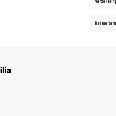
Verzekerin
Bel me ter
den garantie of € 499,= met 12 maanden
ilia