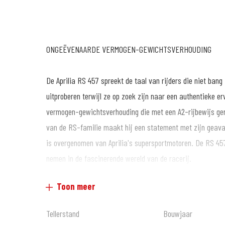
ONGEËVENAARDE VERMOGEN-GEWICHTSVERHOUDING
De Aprilia RS 457 spreekt de taal van rijders die niet bang
uitproberen terwijl ze op zoek zijn naar een authentieke er
vermogen-gewichtsverhouding die met een A2-rijbewijs g
van de RS-familie maakt hij een statement met zijn geava
is overgenomen van Aprilia's supersportmotoren. De RS 457
nemen in de fascinerende wereld van de racerij.
Toon meer
Alle inruil mogelijk ! Auto/Camper/Motor/Scooter
Tellerstand
Bouwjaar
Vragen over deze motor ? App de verkoopafdeling op nr: 06