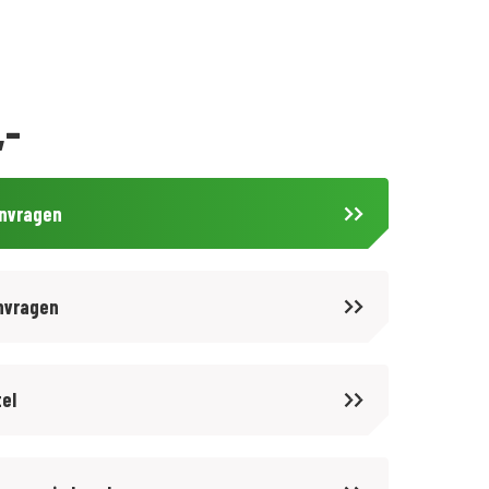
,-
anvragen
nvragen
tel