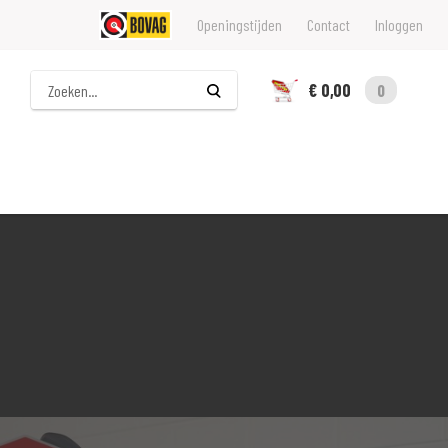
Openingstijden
Contact
Inloggen
Zoeken
€ 0,00
0