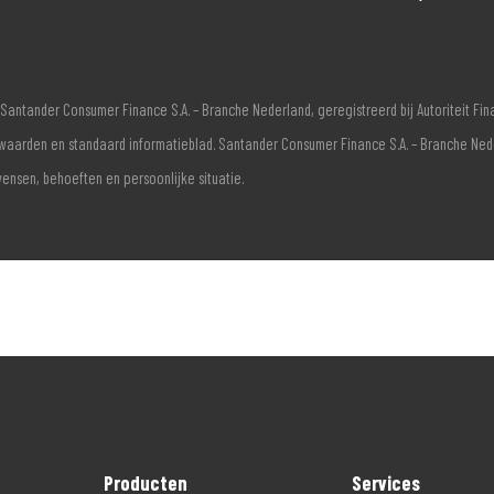
Santander Consumer Finance S.A. – Branche Nederland, geregistreerd bij Autoriteit F
voorwaarden en standaard informatieblad. Santander Consumer Finance S.A. – Branche Ne
wensen, behoeften en persoonlijke situatie.
Producten
Services