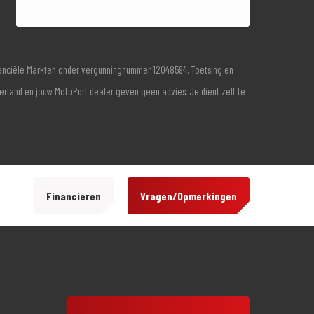
inanciële Markten onder vergunningnummer 12048594. Toetsing en
derland en jouw MotoPort dealer geven geen advies. Je dient zelf te
Financieren
Vragen/Opmerkingen