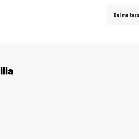
Bel me ter
Let op: een afspraak voor een proefrit geen
aan van een koopovereenkomst en een aanbetaling
dens de proefrit gebreken naar voren komen die
n kunt u de koop ontbinden en storten wij uw
ilia