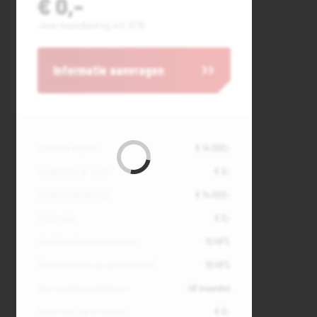
€ 0,-
Jouw maandbedrag incl. BTW
Informatie aanvragen
Contante waarde
€ 14.000,-
Aanbetaling of inruil
€ 0,-
Totale kredietbedrag
€ 14.000,-
Slottermijn
€ 0,-
Jaarlijkse kostenpercentage
10,49%
Debetrentevoet op jaarbasis (vast)
10,49%
Duur kredietovereenkomst
48 maanden
Totaal door jou te betalen
€ 0,-