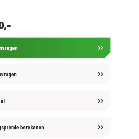
0,-
anvragen
nvragen
tel
gspremie berekenen