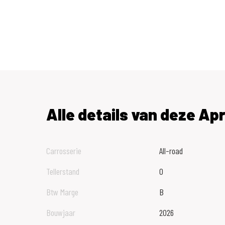
Proefrit & Reservering
Wilt u een proefrit maken? Dat kan bij serieuze interesse! 
reservering van de motor.
Reserveren: Een motor reserveren wij alleen na het aang
van 10% van het aankoopbedrag. Zekerheid: Mochten er tij
wij niet binnen een redelijke termijn kunnen herstellen? Da
Alle details van deze Apr
aanbetaling direct terug.
Carrosserie
All-road
Tellerstand
0
Btw Marge
B
Bouwjaar
2026