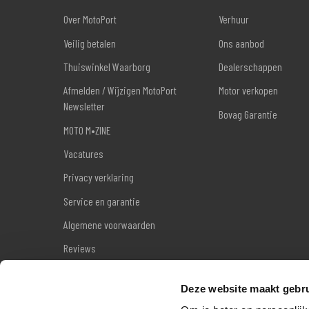
Over MotoPort
Verhuur
Veilig betalen
Ons aanbod
Thuiswinkel Waarborg
Dealerschappen
Afmelden / Wijzigen MotoPort
Motor verkopen
Newsletter
Bovag Garantie
MOTO M•ZINE
Vacatures
Privacy verklaring
Service en garantie
Algemene voorwaarden
Reviews
Sitemap
Deze website maakt gebru
Wettelijke garantie