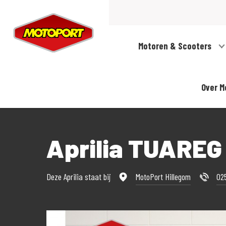
Motoren & Scooters
Over M
Aprilia TUAREG
Deze Aprilia staat bij
MotoPort Hillegom
02