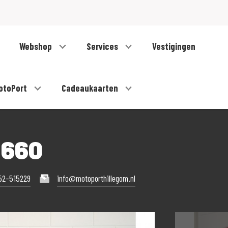
Webshop
Services
Vestigingen
otoPort
Cadeaukaarten
 660
52-515229
info@motoporthillegom.nl