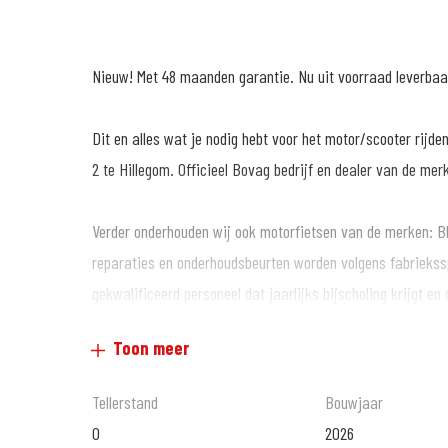
Nieuw! Met 48 maanden garantie. Nu uit voorraad leverbaar b
Dit en alles wat je nodig hebt voor het motor/scooter rijde
2 te Hillegom. Officieel Bovag bedrijf en dealer van de merk
Verder onderhouden wij ook motorfietsen van de merken: 
reparaties en onderhoudsbeurten worden volgens fabriekss
gekwalificeerd personeel dat jaarlijks bijscholing krijgt en 
testapparatuur. Op alle reparaties en al het onderhoud ge
Toon meer
Kijk voor meer informatie op www.motoporthillegom.nl
Tellerstand
Bouwjaar
of volg ons op Facebook: www.facebook.com/motoporthill
0
2026