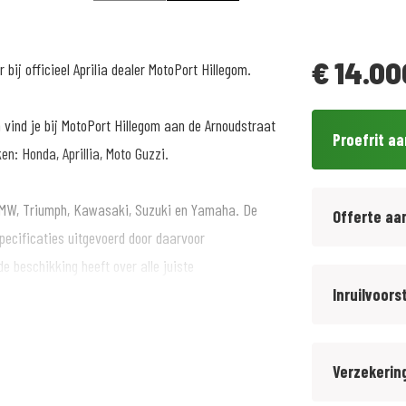
€
14.00
ij officieel Aprilia dealer MotoPort Hillegom.
n vind je bij MotoPort Hillegom aan de Arnoudstraat
Proefrit a
en: Honda, Aprillia, Moto Guzzi.
BMW, Triumph, Kawasaki, Suzuki en Yamaha. De
Offerte aa
pecificaties uitgevoerd door daarvoor
de beschikking heeft over alle juiste
ven wij standaard Bovag garantie.
Inruilvoors
Verzekerin
egom