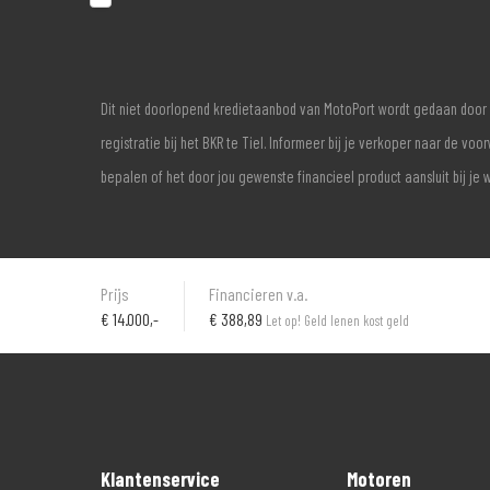
Dit niet doorlopend kredietaanbod van MotoPort wordt gedaan door 
registratie bij het BKR te Tiel. Informeer bij je verkoper naar de 
bepalen of het door jou gewenste financieel product aansluit bij je 
Prijs
Financieren v.a.
€
14.000,-
€ 388,89
Let op! Geld lenen kost geld
Klantenservice
Motoren