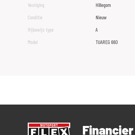
Vestiging
Hillegom
Conditie
Nieuw
Rijbewijs type
A
Model
TUAREG 660
Financier