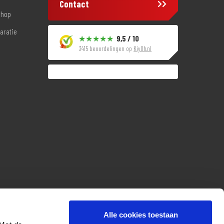
Contact
shop
aratie
9,5 / 10
3415 beoordelingen op
KiyOh.nl
Alle cookies toestaan