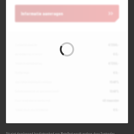
Voordelig en goed verzekeren?
Informatie aanvragen
Kijk op onze website voor meer informatie over de MotoPort No Risk
verzekeringen (ook als je niet je motor bij ons hebt gekocht).
Contante waarde
€ 7.300,-
Aanbetaling of inruil
€ 0,-
Totale kredietbedrag
€ 7.300,-
Slottermijn
€ 0,-
Jaarlijkse kostenpercentage
10,49%
Debetrentevoet op jaarbasis (vast)
10,49%
Duur kredietovereenkomst
48 maanden
Totaal door jou te betalen
€ 0,-
Dit niet doorlopend kredietaanbod van MotoPort wordt gedaan door Santander