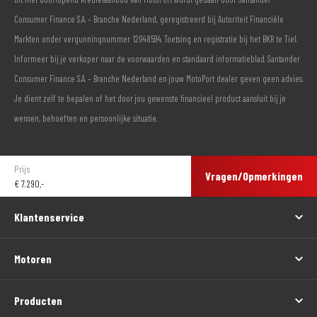
Consumer Finance S.A. – Branche Nederland, geregistreerd bij Autoriteit Financiële
Markten onder vergunningnummer 12048594. Toetsing en registratie bij het BKR te Tiel.
Informeer bij je verkoper naar de voorwaarden en standaard informatieblad. Santander
Consumer Finance S.A. – Branche Nederland en jouw MotoPort dealer geven geen advies.
Je dient zelf te bepalen of het door jou gewenste financieel product aansluit bij je
wensen, behoeften en persoonlijke situatie.
Prijs
Vragen/Opmerkingen
€
7.290,-
Klantenservice
Motoren
Producten