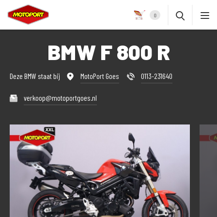
0
BMW F 800 R
Deze BMW staat bij
MotoPort Goes
0113-231640
verkoop@motoportgoes.nl