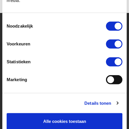
media.
Toestemmingsselectie
Noodzakelijk
Voorkeuren
Financier deze BMW
Statistieken
Eenvoudig, flexibel en verantwoord lenen. Het MotoPort Flexplan.
Marketing
Aankoopprijs
€ 4.000,-
Details tonen
Looptijd in maanden
Alle cookies toestaan
48