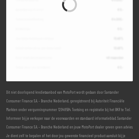
Aanbetaling of inruil
€ 0,-
Totale kredietbedrag
€ 4.000,-
Slottermijn
€ 0,-
Jaarlijkse kostenpercentage
10,49%
Debetrentevoet op jaarbasis (vast)
10,49%
Duur kredietovereenkomst
48 maanden
Totaal door jou te betalen
€ 0,-
Dit niet doorlopend kredietaanbod van MotoPort wordt gedaan door Santander
Consumer Finance S.A. – Branche Nederland, geregistreerd bij Autoriteit Financiële
Markten onder vergunningnummer 12048594. Toetsing en registratie bij het BKR te Tiel.
Informeer bij je verkoper naar de voorwaarden en standaard informatieblad. Santander
Consumer Finance S.A. – Branche Nederland en jouw MotoPort dealer geven geen advies.
Je dient zelf te bepalen of het door jou gewenste financieel product aansluit bij je