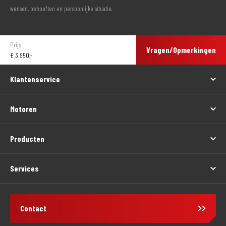
wensen, behoeften en persoonlijke situatie.
Prijs
Vragen/Opmerkingen
€
3.950,-
Klantenservice
Motoren
Producten
Services
Contact