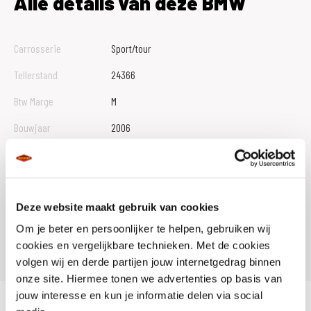
Alle details van deze BMW
Carrosserie
Sport/tour
Tellerstand
24366
Btw Marge
M
Bouwjaar
2006
Vestiging
Veldhoven
Conditie
Occasion
Rijbewijs type
A
Deze website maakt gebruik van cookies
Om je beter en persoonlijker te helpen, gebruiken wij
Model
F 800 S
cookies en vergelijkbare technieken. Met de cookies
volgen wij en derde partijen jouw internetgedrag binnen
onze site. Hiermee tonen we advertenties op basis van
jouw interesse en kun je informatie delen via social