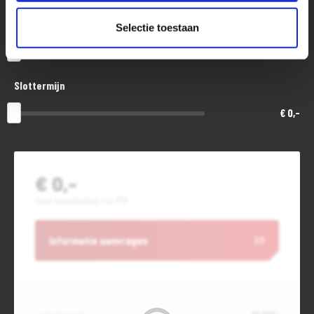
Aanbetaling of inruil
Selectie toestaan
€ 0,-
Slottermijn
€ 0,-
€ 0,-
Jouw maandbedrag incl. BTW
Informatie aanvragen
Contante waarde
€ 4.000,-