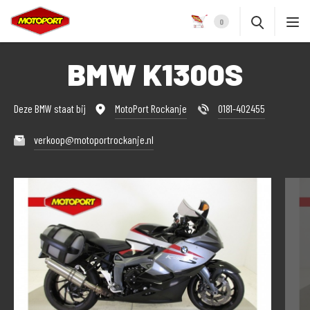
0
BMW K1300S
Deze BMW staat bij
MotoPort Rockanje
0181-402455
verkoop@motoportrockanje.nl