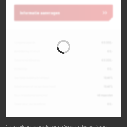
Informatie aanvragen
Contante waarde
€ 8.000,-
Aanbetaling of inruil
€ 0,-
Totale kredietbedrag
€ 8.000,-
Slottermijn
€ 0,-
Jaarlijkse kostenpercentage
10,49%
Debetrentevoet op jaarbasis (vast)
10,49%
Duur kredietovereenkomst
48 maanden
Totaal door jou te betalen
€ 0,-
Dit niet doorlopend kredietaanbod van MotoPort wordt gedaan door Santander