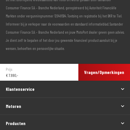
Consumer Finance S.A. – Branche Nederland, geregistreerd bij Autoriteit Financiële
Markten onder vergunningnummer 12048594. Toetsing en registratie bij het BKR te Tiel.
Informeer bij je verkoper naar de voorwaarden en standaard informatieblad. Santander
Consumer Finance S.A. – Branche Nederland en jouw MotoPort dealer geven geen advies.
Je dient zelf te bepalen of het door jou gewenste financieel product aansluit bij je
wensen, behoeften en persoonlijke situatie.
Prijs
Vragen/Opmerkingen
€
7.990,-
Klantenservice
Motoren
Producten