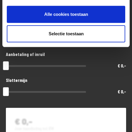
Aankoopprijs
€ 8.000,-
Alle cookies toestaan
Looptijd in maanden
Selectie toestaan
48
Aanbetaling of inruil
€ 0,-
Slottermijn
€ 0,-
€ 0,-
Jouw maandbedrag incl. BTW