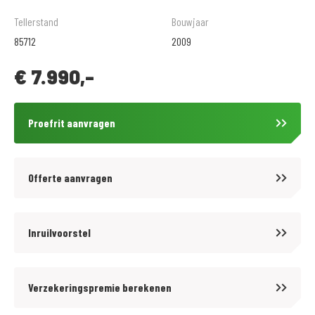
Wat anderen over ons vertellen :
Tellerstand
Bouwjaar
85712
2009
4.7 / 5 sterren op Google reviews
€
7.990,-
5 / 5 sterren op Facebook reviews
9.6 / 10 beoordeling op klantvertellen.nl
Proefrit aanvragen
*vanaf verkoopprijs motor € 4.500,=
Offerte aanvragen
MotoPort Rockanje
Motorliefhebbers in hart en nieren
Inruilvoorstel
In het mooie Rockanje, Zuid-Holland, runnen Richard, Gert-Jan en Adri
Verzekeringspremie berekenen
een MotoPort vestiging Rockanje samen met hun 17 collega’s. Een
motorbedrijf van 3200m2 en 2 verdiepingen waar motorrijders uit de