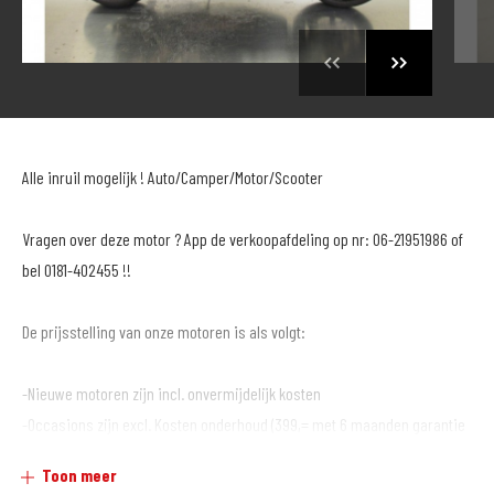
Alle inruil mogelijk ! Auto/Camper/Motor/Scooter
Vragen over deze motor ? App de verkoopafdeling op nr: 06-21951986 of
bel 0181-402455 !!
De prijsstelling van onze motoren is als volgt:
-Nieuwe motoren zijn incl. onvermijdelijk kosten
-Occasions zijn excl. Kosten onderhoud (399,= met 6 maanden garantie
of € 499,= met 12 maanden garantie*)
Toon meer