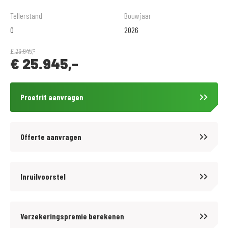
0113-231640
Tellerstand
Bouwjaar
verkoop@motoportgoes.nl
0
2026
Nobelweg 4, 4462 GK, Goes
€
26.945,-
€
25.945,-
Voor meer motoren en scooters (400 stuks) zie onze website
https://www.motoport.nl/goes of kom langs!
Proefrit aanvragen
Voor kwaliteit en betrouwbaarheid bent u al meer dan 65 jaar aan het
juiste adres bij MotoPort Goes XXL. Wij hebben het grootste aanbod van
Offerte aanvragen
Zuid-West Nederland in een van de grootste motorzaken van de Benelux!
Voor aankoop en onderhoud van motoren en scooters, aanschaf van
kleding (mega kleding shop van 1500 m2!) en voor de aanschaf van
Inruilvoorstel
onderdelen en accessoires kunt u bij ons terecht.
De prijzen van onze nieuwe motorfietsen en scooters zijn altijd inclusief
Verzekeringspremie berekenen
onvermijdbare kosten. Wij bieden op onze occasions tegen