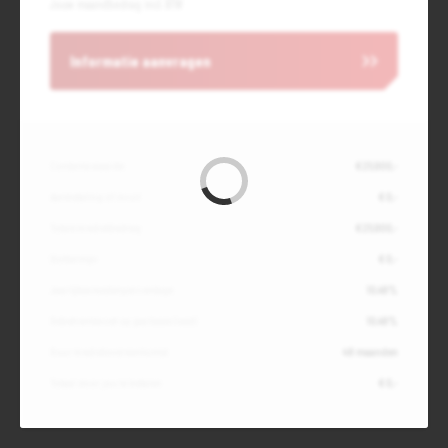
Jouw maandbedrag incl. BTW
Informatie aanvragen
Contante waarde
€ 25.900,-
Aanbetaling of inruil
€ 0,-
Totale kredietbedrag
€ 25.900,-
Slottermijn
€ 0,-
Jaarlijkse kostenpercentage
10,49%
Debetrentevoet op jaarbasis (vast)
10,49%
Duur kredietovereenkomst
48 maanden
Totaal door jou te betalen
€ 0,-