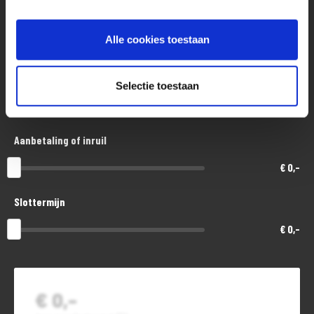
Aankoopprijs
Alle cookies toestaan
€ 25.900,-
Looptijd in maanden
Selectie toestaan
48
Aanbetaling of inruil
€ 0,-
Slottermijn
€ 0,-
€ 0,-