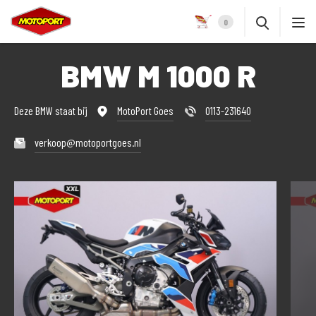
0
BMW M 1000 R
Deze BMW staat bij
MotoPort Goes
0113-231640
verkoop@motoportgoes.nl