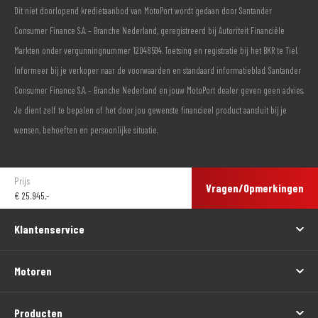
Dit niet doorlopend kredietaanbod van MotoPort wordt gedaan door Santander
Consumer Finance S.A. – Branche Nederland, geregistreerd bij Autoriteit Financiële
Markten onder vergunningnummer 12048594. Toetsing en registratie bij het BKR te Tiel.
Informeer bij je verkoper naar de voorwaarden en standaard informatieblad. Santander
Consumer Finance S.A. – Branche Nederland en jouw MotoPort dealer geven geen advies.
Je dient zelf te bepalen of het door jou gewenste financieel product aansluit bij je
wensen, behoeften en persoonlijke situatie.
Prijs
Vragen/Opmerkingen
€
25.945,-
Klantenservice
Motoren
Producten