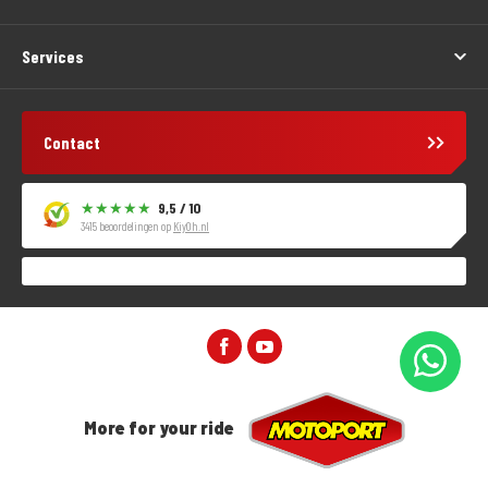
Services
Contact
9,5 / 10
3415 beoordelingen op
KiyOh.nl
More for your ride