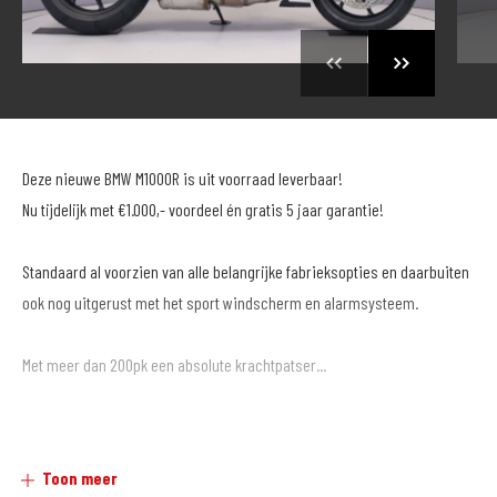
Deze nieuwe BMW M1000R is uit voorraad leverbaar!
Nu tijdelijk met €1.000,- voordeel én gratis 5 jaar garantie!
Standaard al voorzien van alle belangrijke fabrieksopties en daarbuiten
ook nog uitgerust met het sport windscherm en alarmsysteem.
Met meer dan 200pk een absolute krachtpatser...
MotoPort Goes XXL
Toon meer
www.motoport.nl/goes