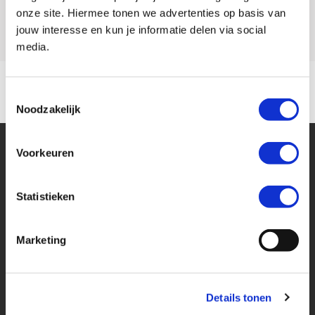
Model
R 1150 R
onze site. Hiermee tonen we advertenties op basis van
jouw interesse en kun je informatie delen via social
media.
Toestemmingsselectie
Noodzakelijk
Voorkeuren
Statistieken
Financier deze BMW
Marketing
Eenvoudig, flexibel en verantwoord lenen. Het MotoPort Flexplan.
Details tonen
Aankoopprijs