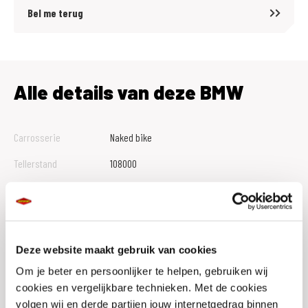
Voordelig en goed verzekeren?
Bel me terug
Kijk op onze website voor meer informatie over de MotoPort No Risk
verzekeringen (ook als je motor niet bij ons gekocht is).
Alle details van deze BMW
Carrosserie
Naked bike
Tellerstand
108000
Btw Marge
M
Bouwjaar
2001
Vestiging
Leeuwarden
Deze website maakt gebruik van cookies
Conditie
Occasion
Om je beter en persoonlijker te helpen, gebruiken wij
cookies en vergelijkbare technieken. Met de cookies
Rijbewijs type
volgen wij en derde partijen jouw internetgedrag binnen