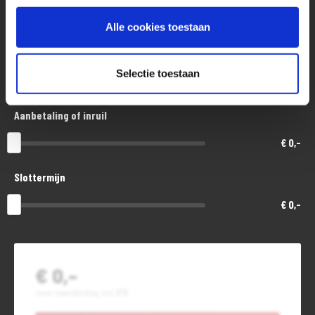
€ 2.500,-
Alle cookies toestaan
Looptijd in maanden
Selectie toestaan
48
Aanbetaling of inruil
€ 0,-
Slottermijn
€ 0,-
€ 0,-
Jouw maandbedrag incl. BTW