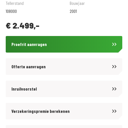
onderdelen en accessoires kun je bij ons terecht.
Tellerstand
Bouwjaar
.
108000
2001
De prijzen van onze nieuwe motorfietsen zijn altijd inclusief
€
2.499,-
onvermijdbare kosten. Wij bieden tegen aantrekkelijke tarieven diverse
BOVAG garantiepakketten aan op onze gebruikte motorfietsen. Informeer
hiervoor bij onze verkoopafdeling.
Proefrit aanvragen
.
Wij zijn officieel dealer van Suzuki en CFMOTO. Andere merken zijn
eventueel ook te leveren.
Offerte aanvragen
.
Volg ons op Facebook en Instagram om op de hoogte te blijven van het
laatste nieuws en aanbiedingen.
Inruilvoorstel
.
Voor meer motoren zie ook onze website
Verzekeringspremie berekenen
https://www.motoport.nl/leeuwarden of kom langs!
.