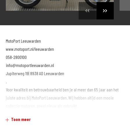
MotoPort Leeuwarden
www.motoport.nl/leeuwarden
058-2800100
info@motoportleeuwarden.nl
Jupiterweg 19| 8938 AD Leeuwarden
.
Voor kwaliteit en betrouwbaarheid ben je al meer dan 65 jaar aan het
juiste adres bij MotoPort Leeuwarden. Wij hebben altijd een mooie
collectie motoren, zowel nieuw als gebruikt.
.
Toon meer
Voor aankoop en onderhoud van motoren en/of aanschaf van kleding,