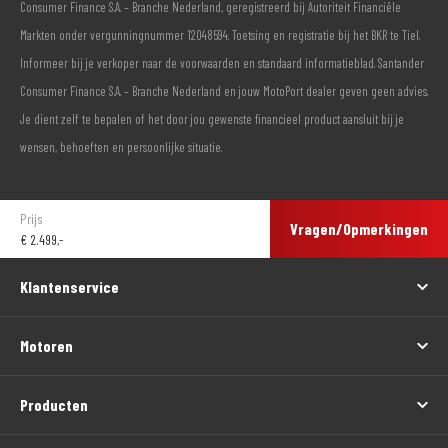
Consumer Finance S.A. – Branche Nederland, geregistreerd bij Autoriteit Financiële
Markten onder vergunningnummer 12048594. Toetsing en registratie bij het BKR te Tiel.
Informeer bij je verkoper naar de voorwaarden en standaard informatieblad. Santander
Consumer Finance S.A. – Branche Nederland en jouw MotoPort dealer geven geen advies.
Je dient zelf te bepalen of het door jou gewenste financieel product aansluit bij je
wensen, behoeften en persoonlijke situatie.
Prijs
Vragen/Opmerkingen
€
2.499,-
Klantenservice
Motoren
Producten