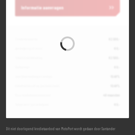
Informatie aanvragen
Contante waarde
€ 2.500,-
Aanbetaling of inruil
€ 0,-
Totale kredietbedrag
€ 2.500,-
Slottermijn
€ 0,-
Jaarlijkse kostenpercentage
10,49%
Debetrentevoet op jaarbasis (vast)
10,49%
Duur kredietovereenkomst
48 maanden
Totaal door jou te betalen
€ 0,-
Dit niet doorlopend kredietaanbod van MotoPort wordt gedaan door Santander