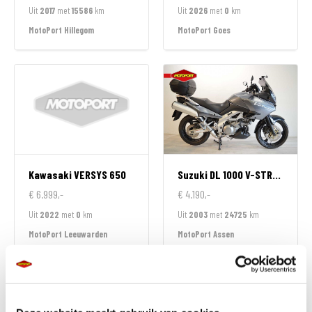
Uit
2017
met
15586
km
Uit
2026
met
0
km
MotoPort Hillegom
MotoPort Goes
Kawasaki
VERSYS 650
Suzuki
DL 1000 V-STROM
€ 6.999,-
€ 4.190,-
Uit
2022
met
0
km
Uit
2003
met
24725
km
MotoPort Leeuwarden
MotoPort Assen