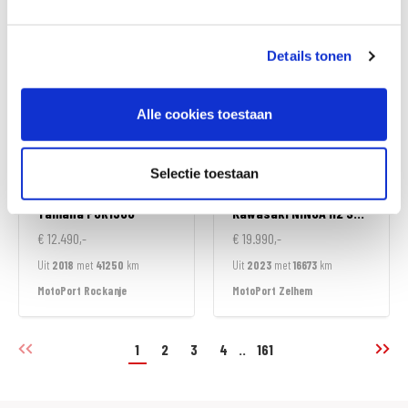
MotoPort Rockanje
MotoPort Rockanje
Details tonen
Alle cookies toestaan
Selectie toestaan
Yamaha
FJR1300
Kawasaki
NINJA H2 SX SPECIAL EDITION
€ 12.490,-
€ 19.990,-
Uit
2018
met
41250
km
Uit
2023
met
16673
km
MotoPort Rockanje
MotoPort Zelhem
1
2
3
4
..
161