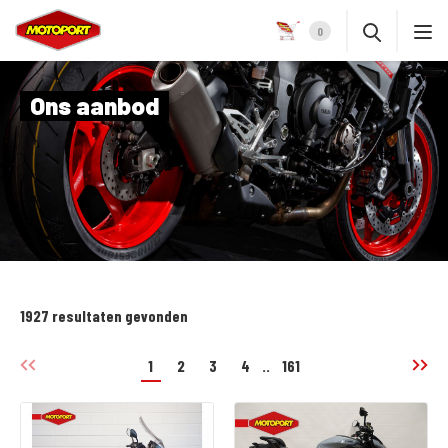
0
Ons aanbod
1927 resultaten gevonden
1
2
3
4
..
161