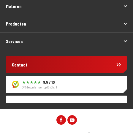
Motoren
Producten
Services
Contact
9,5 / 10
3415 beoordelingen op
KiyOh.nl