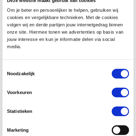
Deze website maakt gebruik van cookies
Om je beter en persoonlijker te helpen, gebruiken wij
cookies en vergelijkbare technieken. Met de cookies
volgen wij en derde partijen jouw internetgedrag binnen
Honda
CBR 954 RR FireBlade
Honda
CBR650RA
onze site. Hiermee tonen we advertenties op basis van
€ 4.990,-
€ 10.999,-
jouw interesse en kun je informatie delen via social
media.
Uit
2003
met
34977
km
Uit
2023
met
13106
km
MotoPort Rockanje
MotoPort Rockanje
Toestemmingsselectie
Noodzakelijk
Voorkeuren
Statistieken
CFMOTO
800 MT-X
Yamaha
YZF R1
€ 8.990,-
€ 11.999,-
Marketing
Uit
2025
met
8873
km
Uit
2014
met
56169
km