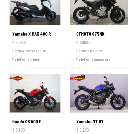
Yamaha
X MAX 400 R
CFMOTO
675NK
€ 2.990,-
€ 7.999,-
Uit
2014
met
63285
km
Uit
2026
met
0
km
MotoPort Hillegom
MotoPort Leeuwarden
Honda
CB 500 F
Yamaha
MT 07
€ 5.499,-
€ 9.299,-