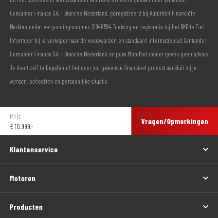
Consumer Finance S.A. – Branche Nederland, geregistreerd bij Autoriteit Financiële
Markten onder vergunningnummer 12048594. Toetsing en registratie bij het BKR te Tiel.
Informeer bij je verkoper naar de voorwaarden en standaard informatieblad. Santander
Consumer Finance S.A. – Branche Nederland en jouw MotoPort dealer geven geen advies.
Je dient zelf te bepalen of het door jou gewenste financieel product aansluit bij je
wensen, behoeften en persoonlijke situatie.
Prijs
Vragen/Opmerkingen
€
10.999,-
Klantenservice
Motoren
Producten