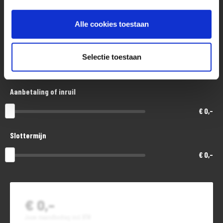
Aankoopprijs
zijn te allen tijde voorbehouden. Controleer daarom bij de aankoop alle
€ 11.000,-
punten die uw beslissing kunnen beïnvloeden.
Alle cookies toestaan
Looptijd in maanden
Selectie toestaan
48
Aanbetaling of inruil
€ 0,-
Slottermijn
€ 0,-
€ 0,-
Jouw maandbedrag incl. BTW