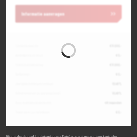
Informatie aanvragen
Contante waarde
€ 11.000,-
Aanbetaling of inruil
€ 0,-
Totale kredietbedrag
€ 11.000,-
Slottermijn
€ 0,-
Jaarlijkse kostenpercentage
10,49%
Debetrentevoet op jaarbasis (vast)
10,49%
Duur kredietovereenkomst
48 maanden
Totaal door jou te betalen
€ 0,-
Dit niet doorlopend kredietaanbod van MotoPort wordt gedaan door Santander