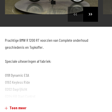
Prachtige BMW R 1200 RT voorzien van Complete onderhoud
geschiedenis en Topkoffer.
Speciale uitvoeringen af fabriek:
0191 Dynamic ESA
0193 Keyless Ride
0202 Dagrijlicht
0204 Hill Start Control
0219 Deluxe Headlight
Toon meer
0222 Schakelassistent Pro