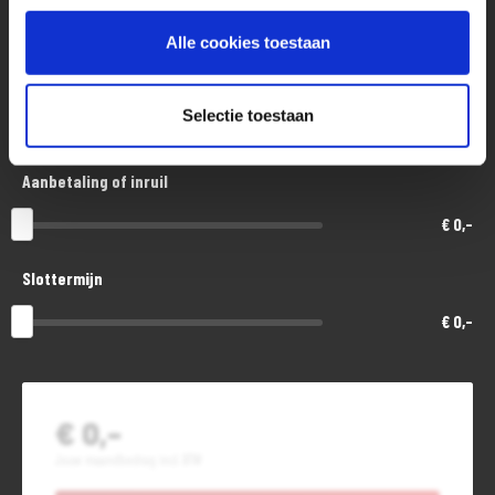
€ 13.200,-
Alle cookies toestaan
Looptijd in maanden
Selectie toestaan
48
Aanbetaling of inruil
€ 0,-
Slottermijn
€ 0,-
€ 0,-
Jouw maandbedrag incl. BTW