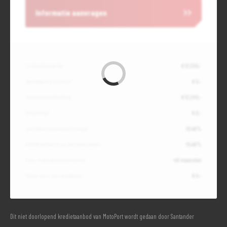
Informatie aanvragen
Contante waarde
€ 13.200,-
Aanbetaling of inruil
€ 0,-
Totale kredietbedrag
€ 13.200,-
Slottermijn
€ 0,-
Jaarlijkse kostenpercentage
10,49%
Debetrentevoet op jaarbasis (vast)
10,49%
Duur kredietovereenkomst
48 maanden
Totaal door jou te betalen
€ 0,-
Dit niet doorlopend kredietaanbod van MotoPort wordt gedaan door Santander