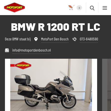
0
BMW R 1200 RT LC
Deze BMW staat bij
MotoPort Den Bosch
073-6480590
info@motoportdenbosch.nl