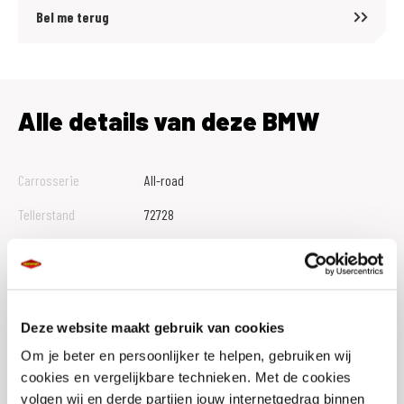
Ook voor kleding, helmen en aanverwante artikelen kunt u bij ons
Bel me terug
terecht. In onze uitgebreide kledingshop kunt u kiezen uit een groot
assortiment. Onze medewerkers zijn u graag van dienst met een
professioneel advies.
Alle details van deze BMW
Carrosserie
All-road
Tellerstand
72728
Btw Marge
M
Bouwjaar
2016
Vestiging
Den Bosch
Deze website maakt gebruik van cookies
Conditie
Occasion
Om je beter en persoonlijker te helpen, gebruiken wij
cookies en vergelijkbare technieken. Met de cookies
Rijbewijs type
volgen wij en derde partijen jouw internetgedrag binnen