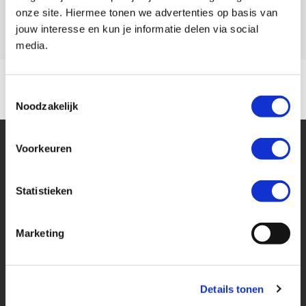
Model
R 1200 RT
onze site. Hiermee tonen we advertenties op basis van
jouw interesse en kun je informatie delen via social
media.
Toestemmingsselectie
Noodzakelijk
Voorkeuren
Statistieken
Financier deze BMW
Marketing
Eenvoudig, flexibel en verantwoord lenen. Het MotoPort Flexplan.
Details tonen
Aankoopprijs