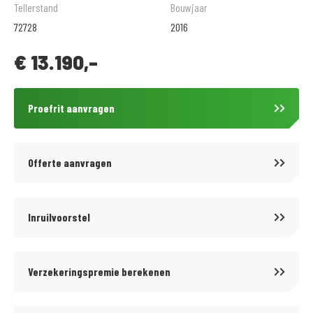
Alarm systeem
Tellerstand
Bouwjaar
elektr. bedienbaar windscherm.
72728
2016
topkoffer
€
13.190,-
tanktas
Proefrit aanvragen
Offerte aanvragen
Bij MotoPort Den Bosch koopt u een motor bij de best gesorteerde
motorzaak van Brabant, waar gezelligheid en klantvriendelijkheid
vanzelfsprekend zijn. Als officieel dealer van de gerenommeerde
Inruilvoorstel
motorfietsmerken zijn wij met onze gekwalificeerde monteurs in staat
om uw nieuwe motor of occasion in perfecte staat af te leveren.
Verzekeringspremie berekenen
Indien gewenst hebben wij diverse aantrekkelijke mogelijkheden tot
financiering.