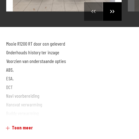
Mooie R1200 RT door osn geleverd
Onderhouds history ter inzage
Voorzien van onderstaande opties
ABS,
ESA,
DCT
Navi voorbereiding
Hansvat verwarming
Buddy verwarming
Boordcomputer Pro
Toon meer
Koplamp Pro