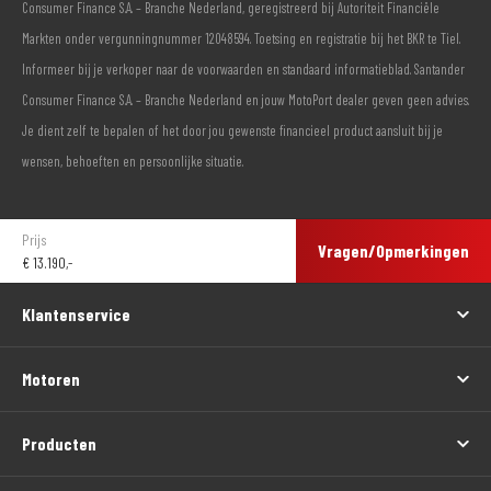
Consumer Finance S.A. – Branche Nederland, geregistreerd bij Autoriteit Financiële
Markten onder vergunningnummer 12048594. Toetsing en registratie bij het BKR te Tiel.
Informeer bij je verkoper naar de voorwaarden en standaard informatieblad. Santander
Consumer Finance S.A. – Branche Nederland en jouw MotoPort dealer geven geen advies.
Je dient zelf te bepalen of het door jou gewenste financieel product aansluit bij je
wensen, behoeften en persoonlijke situatie.
Prijs
Vragen/Opmerkingen
€
13.190,-
Klantenservice
Motoren
Producten