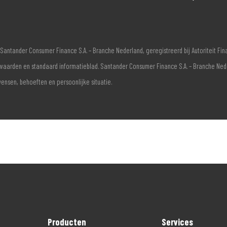
Santander Consumer Finance S.A. – Branche Nederland, geregistreerd bij Autoriteit F
voorwaarden en standaard informatieblad. Santander Consumer Finance S.A. – Branche Ne
wensen, behoeften en persoonlijke situatie.
Producten
Services