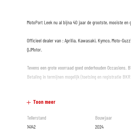
MotoPort Leek nu al bijna 40 jaar de grootste, mooiste en 
Officieel dealer van : Aprilia, Kawasaki, Kymco, Moto-Guzzi
QJMotor.
Tevens een grote voorraad goed onderhouden Occasions. Bij
Betaling in termijnen mogelijk (toetsing en registratie BKR 
Al onze motoren gaan de weg op inclusief garantie en aflev
Toon meer
inclusief onvermijdbare kosten.
Tellerstand
Bouwjaar
Voordelig en goed verzekeren? kijk op www.motoportleek.nl
14142
2024
verzekering voor jouw motor. En klik makkelijk je eigen offer