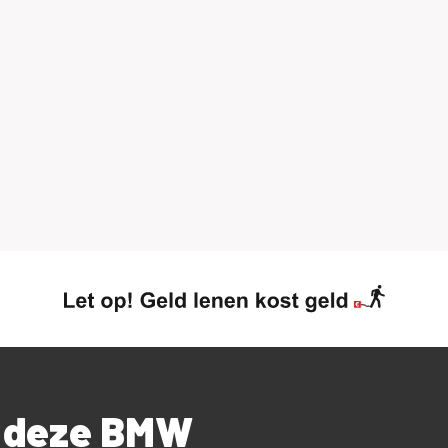
jk voor de voorwaarden op de verhuursite.
n .. de koffie staat klaar.
r deze BMW