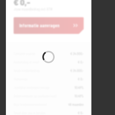
€ 0,-
Jouw maandbedrag incl. BTW
Informatie aanvragen
Contante waarde
€ 24.000,-
Aanbetaling of inruil
€ 0,-
Totale kredietbedrag
€ 24.000,-
Slottermijn
€ 0,-
Jaarlijkse kostenpercentage
10,49%
Debetrentevoet op jaarbasis (vast)
10,49%
Duur kredietovereenkomst
48 maanden
Totaal door jou te betalen
€ 0,-