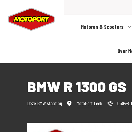
Motoren & Scooters
Over M
BMW R 1300 GS
Deze BMW staat bij
MotoPort Leek
0594-51