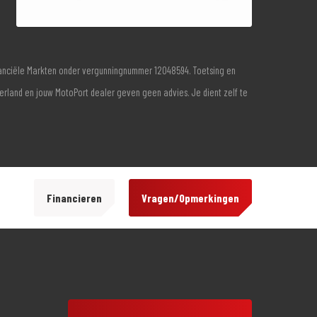
inanciële Markten onder vergunningnummer 12048594. Toetsing en
derland en jouw MotoPort dealer geven geen advies. Je dient zelf te
Financieren
Vragen/Opmerkingen