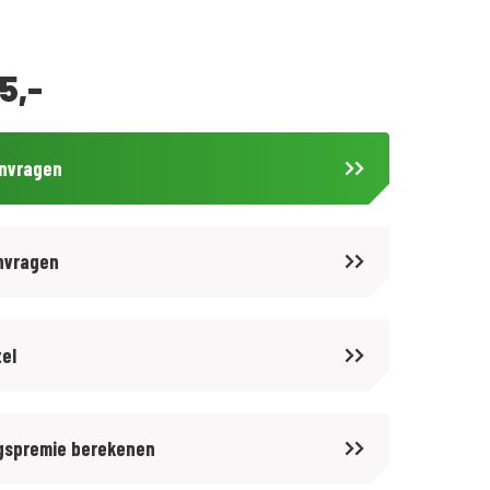
5,-
anvragen
nvragen
tel
gspremie berekenen