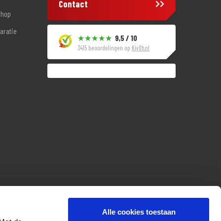
Contact
shop
aratie
9,5 / 10
3415 beoordelingen op
KiyOh.nl
Alle cookies toestaan