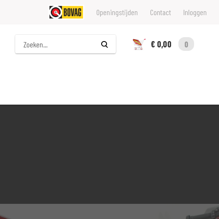
Openingstijden
Contact
Inloggen
Zoeken
€ 0,00
0