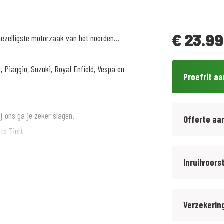
€
23.99
gezelligste motorzaak van het noorden...
, Piaggio, Suzuki, Royal Enfield, Vespa en
Proefrit a
 ons ga je zeker slagen.
Offerte aa
te Tiel).
eringscontrole beurt. Geadverteerde prijs is
Inruilvoors
Verzekerin
 voor meer informatie over een voordelige
te bij elkaar. (ook als je niet je motor bij ons