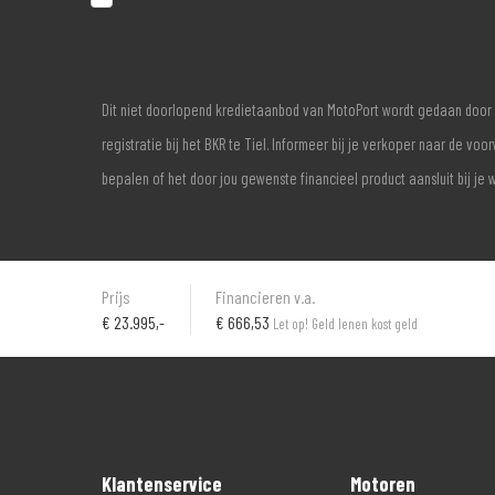
Dit niet doorlopend kredietaanbod van MotoPort wordt gedaan door 
registratie bij het BKR te Tiel. Informeer bij je verkoper naar de 
bepalen of het door jou gewenste financieel product aansluit bij je 
Prijs
Financieren v.a.
€
23.995,-
€ 666,53
Let op! Geld lenen kost geld
Klantenservice
Motoren