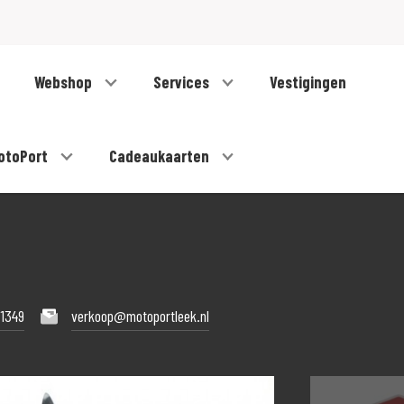
Webshop
Services
Vestigingen
otoPort
Cadeaukaarten
1349
verkoop@motoportleek.nl