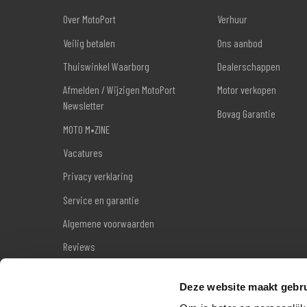
Over MotoPort
Verhuur
Veilig betalen
Ons aanbod
Thuiswinkel Waarborg
Dealerschappen
Afmelden / Wijzigen MotoPort
Motor verkopen
Newsletter
Bovag Garantie
MOTO M•ZINE
Vacatures
Privacy verklaring
Service en garantie
Algemene voorwaarden
Reviews
Sitemap
Deze website maakt gebru
Wettelijke garantie