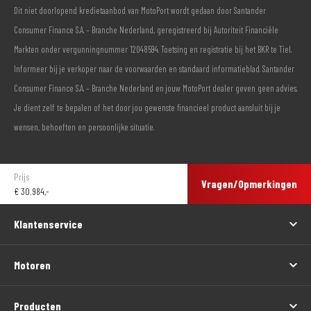
Dit niet doorlopend kredietaanbod van MotoPort wordt gedaan door Santander
Consumer Finance S.A. – Branche Nederland, geregistreerd bij Autoriteit Financiële
Markten onder vergunningnummer 12048594. Toetsing en registratie bij het BKR te Tiel.
Informeer bij je verkoper naar de voorwaarden en standaard informatieblad. Santander
Consumer Finance S.A. – Branche Nederland en jouw MotoPort dealer geven geen advies.
Je dient zelf te bepalen of het door jou gewenste financieel product aansluit bij je
wensen, behoeften en persoonlijke situatie.
Prijs
Vragen/Opmerkingen
€
30.984,-
Klantenservice
Motoren
Producten