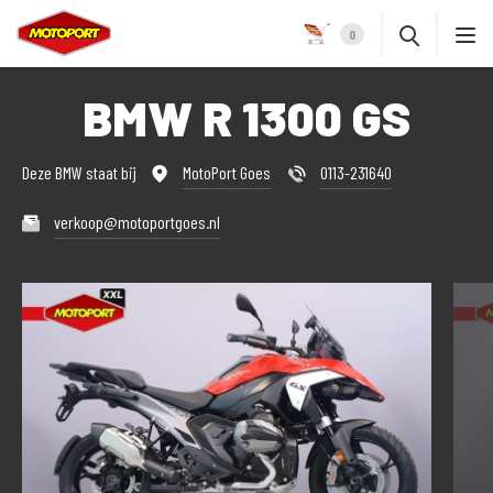
0
BMW R 1300 GS
Deze BMW staat bij
MotoPort Goes
0113-231640
verkoop@motoportgoes.nl