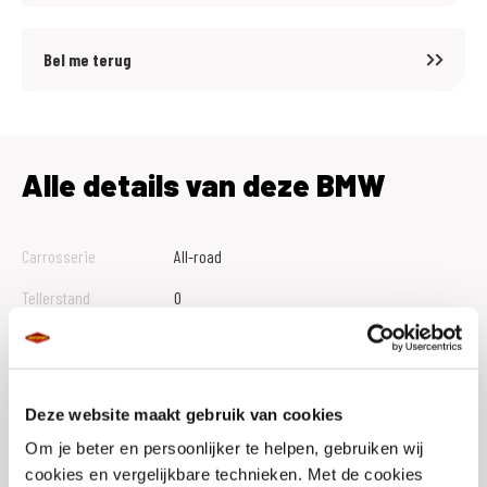
- Middenbok
- Kofferhouder links/rechts
Bel me terug
- Steun voor top case
- Intelligente noodoproep
- Teleservices
- Comfort-berijderszadel
Alle details van deze BMW
Klaar voor een mooi avontuur!
Carrosserie
All-road
Tellerstand
0
MotoPort Goes XXL
Btw Marge
B
www.motoport.nl/goes
Bouwjaar
2026
0113-231640
Deze website maakt gebruik van cookies
verkoop@motoportgoes.nl
Vestiging
Goes
Nobelweg 4, 4462 GK, Goes
Om je beter en persoonlijker te helpen, gebruiken wij
Conditie
Nieuw
cookies en vergelijkbare technieken. Met de cookies