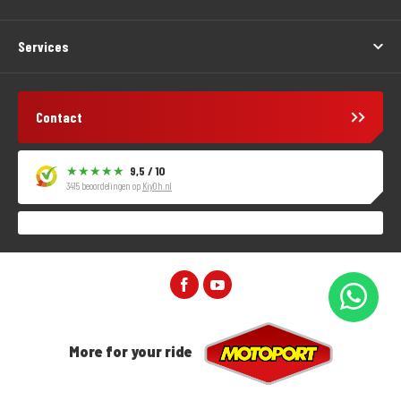
Services
Contact
9,5 / 10
3415 beoordelingen op
KiyOh.nl
More for your ride