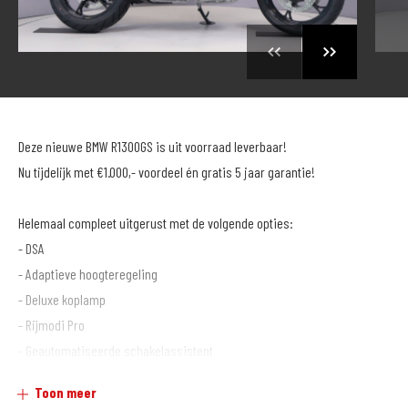
Deze nieuwe BMW R1300GS is uit voorraad leverbaar!
Nu tijdelijk met €1.000,- voordeel én gratis 5 jaar garantie!
Helemaal compleet uitgerust met de volgende opties:
- DSA
- Adaptieve hoogteregeling
- Deluxe koplamp
- Rijmodi Pro
- Geautomatiseerde schakelassistent
- Comfort-pakket
Toon meer
- Touring-pakket