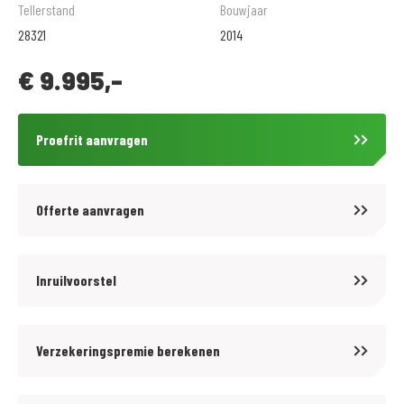
afleveringscontrole beurt. Geadverteerde prijs is inclusief
Tellerstand
Bouwjaar
onvermijdbare kosten.
28321
2014
€
9.995,-
Voordelig en goed verzekeren? kijk op www.motoportleek.nl voor meer
informatie over een voordelige verzekering voor jouw motor. En klik
makkelijk je eigen offerte bij elkaar. (ook als je niet je motor bij ons hebt
Proefrit aanvragen
gekocht) Wanneer u een MotoPort Norisk verzekering met WA-beperkt
Casco of All-risk dekking afsluit ontvangt u:
- GRATIS pechservice inclusief eigen woonplaats.
Offerte aanvragen
- Hoge instapkorting
- Tot 80%no-claimkorting
- Geen alarmverplichting!
Inruilvoorstel
- 3 jaar aanschaf- of taxatiewaardevergoeding mogelijk. Geen
afschrijving!
Verzekeringspremie berekenen
- Accessoires tot 1.500,- euro gratis meeverzekerd
- Schade aan helm en kleding tot 1.500,- euro per opzittende gratis