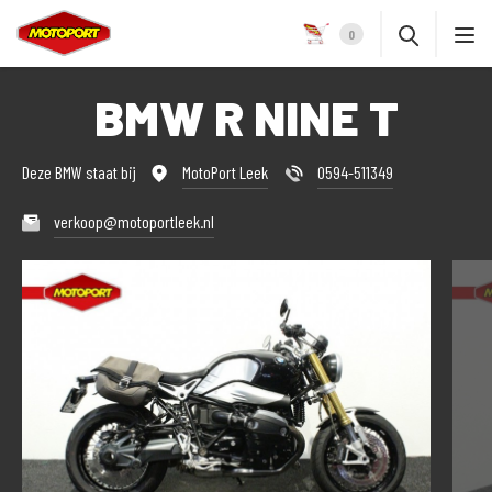
0
BMW R NINE T
Deze BMW staat bij
MotoPort Leek
0594-511349
verkoop@motoportleek.nl