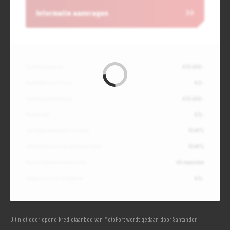
Informatie aanvragen
Contante waarde
€ 10.000,-
Aanbetaling of inruil
€ 0,-
Totale kredietbedrag
€ 10.000,-
Slottermijn
€ 0,-
Jaarlijkse kostenpercentage
10,49%
Debetrentevoet op jaarbasis (vast)
10,49%
Duur kredietovereenkomst
48 maanden
Totaal door jou te betalen
€ 0,-
Dit niet doorlopend kredietaanbod van MotoPort wordt gedaan door Santander