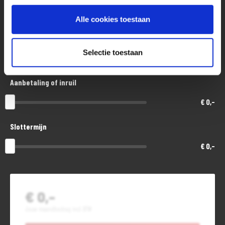
€ 10.000,-
Alle cookies toestaan
Looptijd in maanden
Selectie toestaan
48
Aanbetaling of inruil
€ 0,-
Slottermijn
€ 0,-
€ 0,-
Jouw maandbedrag incl. BTW