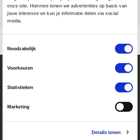
Model
R NINE T
onze site. Hiermee tonen we advertenties op basis van
jouw interesse en kun je informatie delen via social
media.
Toestemmingsselectie
Noodzakelijk
Voorkeuren
Statistieken
Financier deze BMW
Marketing
Eenvoudig, flexibel en verantwoord lenen. Het MotoPort Flexplan.
Details tonen
Aankoopprijs