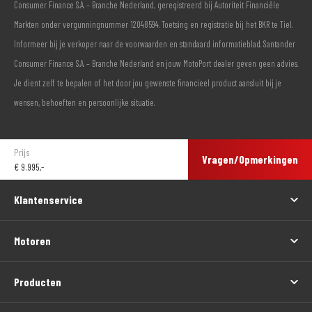
Consumer Finance S.A. – Branche Nederland, geregistreerd bij Autoriteit Financiële
Markten onder vergunningnummer 12048594. Toetsing en registratie bij het BKR te Tiel.
Informeer bij je verkoper naar de voorwaarden en standaard informatieblad. Santander
Consumer Finance S.A. – Branche Nederland en jouw MotoPort dealer geven geen advies.
Je dient zelf te bepalen of het door jou gewenste financieel product aansluit bij je
wensen, behoeften en persoonlijke situatie.
Prijs
Vragen/Opmerkingen
€
9.995,-
Klantenservice
Motoren
Producten