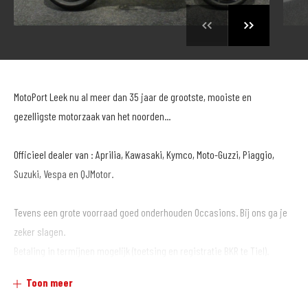
MotoPort Leek nu al meer dan 35 jaar de grootste, mooiste en
gezelligste motorzaak van het noorden...
Officieel dealer van : Aprilia, Kawasaki, Kymco, Moto-Guzzi, Piaggio,
Suzuki, Vespa en QJMotor.
Tevens een grote voorraad goed onderhouden Occasions. Bij ons ga je
zeker slagen.
Betaling in termijnen mogelijk (toetsing en registratie BKR te Tiel).
Toon meer
Al onze motoren gaan de weg op inclusief garantie en