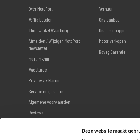
Over MotoPort
Verhuur
Veilig betalen
Ons aanbod
Thuiswinkel Waarborg
Dealerschappen
Afmelden / Wijzigen MotoPort
Motor verkopen
Newsletter
Bovag Garantie
MOTO M•ZINE
Vacatures
Privacy verklaring
Service en garantie
Algemene voorwaarden
Reviews
Sitemap
Deze website maakt gebru
Wettelijke garantie