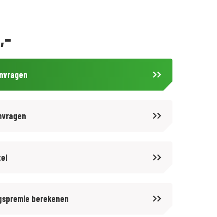
,-
anvragen
nvragen
tel
gspremie berekenen