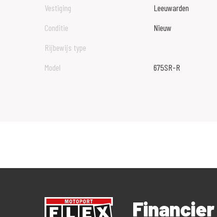
Vestiging
Leeuwarden
Conditie
Nieuw
Rijbewijs type
Model
675SR-R
Financie