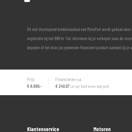
Dit niet doorlopend kredietaanbod van MotoPort wordt gedaan door 
registratie bij het BKR te Tiel. Informeer bij je verkoper naar de 
bepalen of het door jou gewenste financieel product aansluit bij je 
Prijs
Financieren v.a.
€
8.999,-
€ 249,97
Let op! Geld lenen kost geld
Klantenservice
Motoren