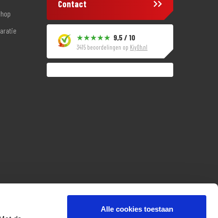
Contact
shop
aratie
9,5 / 10
3415 beoordelingen op
KiyOh.nl
Alle cookies toestaan