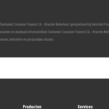
Santander Consumer Finance S.A. – Branche Nederland, geregistreerd bij Autoriteit F
voorwaarden en standaard informatieblad. Santander Consumer Finance S.A. – Branche Ne
wensen, behoeften en persoonlijke situatie.
Producten
Services