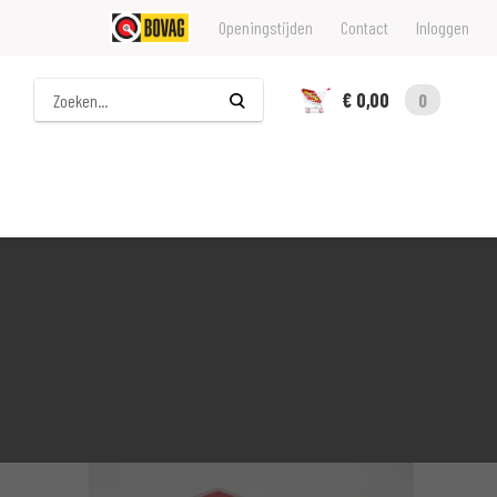
Openingstijden
Contact
Inloggen
Zoeken
€ 0,00
0