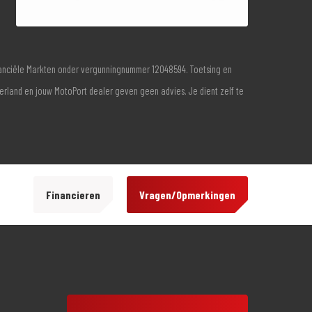
inanciële Markten onder vergunningnummer 12048594. Toetsing en
derland en jouw MotoPort dealer geven geen advies. Je dient zelf te
Financieren
Vragen/Opmerkingen