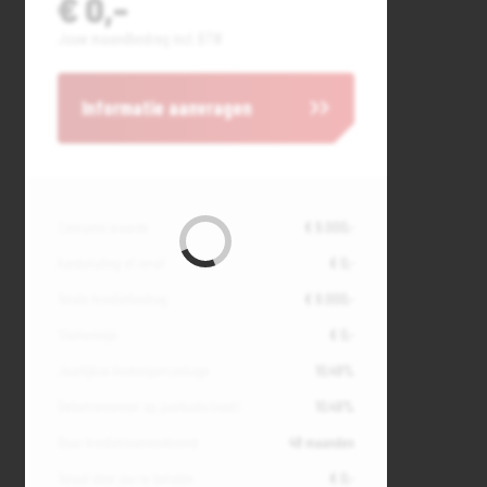
€ 0,-
Jouw maandbedrag incl. BTW
Informatie aanvragen
Contante waarde
€ 9.000,-
Aanbetaling of inruil
€ 0,-
Totale kredietbedrag
€ 9.000,-
Slottermijn
€ 0,-
Jaarlijkse kostenpercentage
10,49%
Debetrentevoet op jaarbasis (vast)
10,49%
Duur kredietovereenkomst
48 maanden
Totaal door jou te betalen
€ 0,-