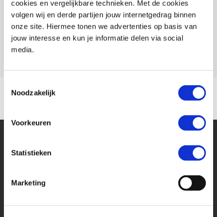
cookies en vergelijkbare technieken. Met de cookies
Conditie
Nieuw
volgen wij en derde partijen jouw internetgedrag binnen
Rijbewijs type
A
onze site. Hiermee tonen we advertenties op basis van
jouw interesse en kun je informatie delen via social
Model
MULTISTRADA V2
media.
Toestemmingsselectie
Noodzakelijk
Voorkeuren
Statistieken
Marketing
Financier deze Ducati