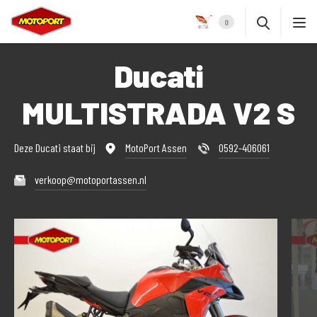
0
Ducati
MULTISTRADA V2 S
Deze Ducati staat bij
MotoPort Assen
0592-406061
verkoop@motoportassen.nl