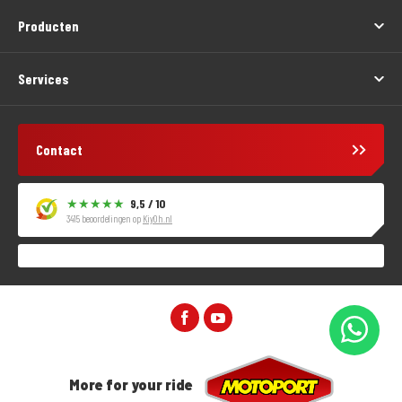
Producten
Services
Contact
9,5 / 10
3415 beoordelingen op
KiyOh.nl
More for your ride