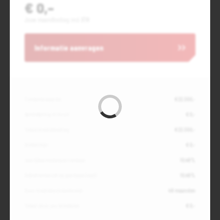
€ 0,-
Jouw maandbedrag incl. BTW
Informatie aanvragen
Contante waarde
€ 22.300,-
Aanbetaling of inruil
€ 0,-
Totale kredietbedrag
€ 22.300,-
Slottermijn
€ 0,-
Jaarlijkse kostenpercentage
10,49%
Debetrentevoet op jaarbasis (vast)
10,49%
Duur kredietovereenkomst
48 maanden
Totaal door jou te betalen
€ 0,-