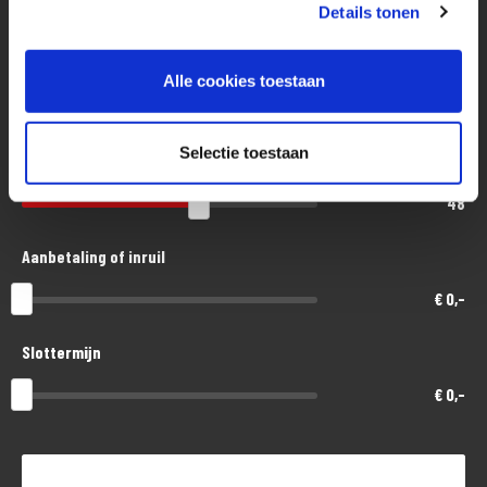
Eenvoudig, flexibel en verantwoord lenen. Het MotoPort Flexplan.
Details tonen
Aankoopprijs
Alle cookies toestaan
€ 22.300,-
Selectie toestaan
Looptijd in maanden
48
Aanbetaling of inruil
€ 0,-
Slottermijn
€ 0,-