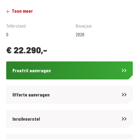
Toon meer
Goede inruil en service is van vele merken mogelijk!
Uitgebreide werkplaats met eigen testbank voor verschillende
Tellerstand
Bouwjaar
afstellingen en tuning.
0
2026
€
22.290,-
Grote kledingafdeling met zeer veel keus.
Verschillende betalingsmogelijkheden, o.a. in termijnen.
Proefrit aanvragen
Vraag naar de voorwaarden. Toetsing en registratie BKR Tiel.
VERKOOPPRIJS IS INCLUSIEF ALLE RIJKLAARMAAK KOSTEN!
Offerte aanvragen
Inruilvoorstel