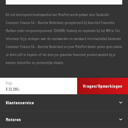
Dit niet doorlopend kredietaanbod van MotoPort wordt gedaan door Santander
Consumer Finance S.A. – Branche Nederland, geregistreerd bij Autoriteit Financiële
Markten onder vergunningnummer 12048594. Toetsing en registratie bij het BKR te Tiel.
Informeer bij je verkoper naar de voorwaarden en standaard informatieblad. Santander
Consumer Finance S.A. – Branche Nederland en jouw MotoPort dealer geven geen advies.
Je dient zelf te bepalen of het door jou gewenste financieel product aansluit bij je
wensen, behoeften en persoonlijke situatie.
Prijs
Vragen/Opmerkingen
€
22.290,-
Klantenservice
Motoren