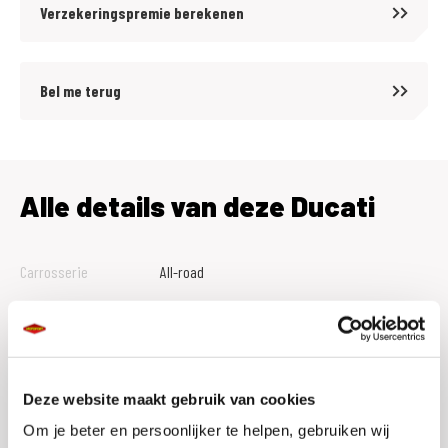
Verzekeringspremie berekenen
Bel me terug
Alle details van deze Ducati
Carrosserie
All-road
Tellerstand
0
Btw Marge
B
Bouwjaar
2026
Deze website maakt gebruik van cookies
Vestiging
Assen
Om je beter en persoonlijker te helpen, gebruiken wij