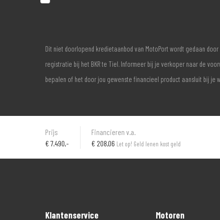
Dit niet doorlopend kredietaanbod van MotoPort wordt gedaan door 
registratie bij het BKR te Tiel. Informeer bij je verkoper naar de 
bepalen of het door jou gewenste financieel product aansluit bij je 
Prijs
Financieren v.a.
€
7.490,-
€ 208,06
Let op! Geld lenen kost geld
Klantenservice
Motoren