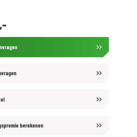
,-
anvragen
nvragen
tel
gspremie berekenen