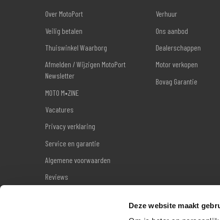
Over MotoPort
Verhuur
Veilig betalen
Ons aanbod
Thuiswinkel Waarborg
Dealerschappen
Afmelden / Wijzigen MotoPort
Motor verkopen
Newsletter
Bovag Garantie
MOTO M•ZINE
Vacatures
Privacy verklaring
Service en garantie
Algemene voorwaarden
Reviews
Sitemap
Deze website maakt gebru
Wettelijke garantie