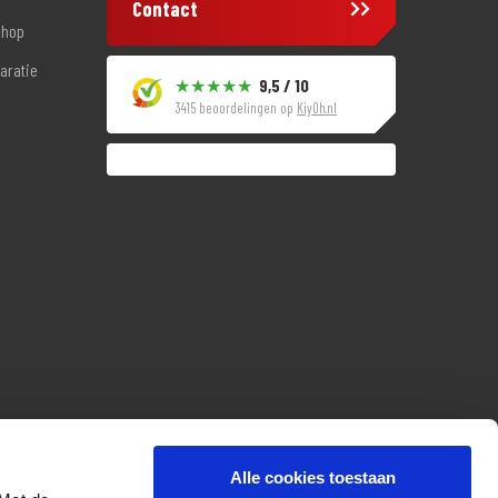
Contact
shop
aratie
9,5 / 10
3415 beoordelingen op
KiyOh.nl
Alle cookies toestaan