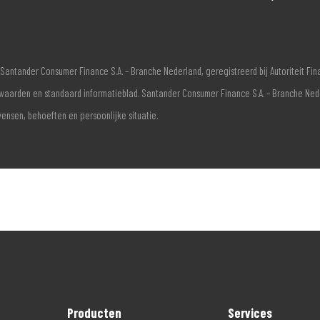
Santander Consumer Finance S.A. – Branche Nederland, geregistreerd bij Autoriteit F
voorwaarden en standaard informatieblad. Santander Consumer Finance S.A. – Branche Ne
wensen, behoeften en persoonlijke situatie.
Producten
Services