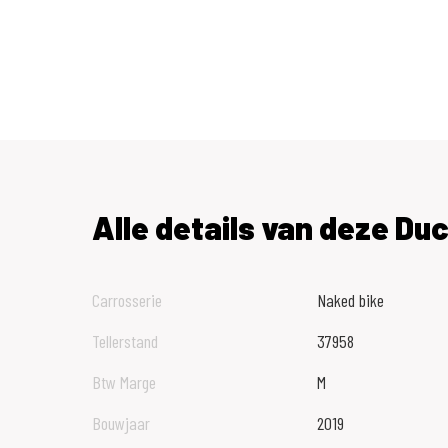
Alle details van deze Duc
Carrosserie
Naked bike
Tellerstand
37958
Btw Marge
M
Bouwjaar
2019