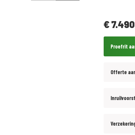
€
7.490
Proefrit a
Offerte aa
Inruilvoors
Verzekerin