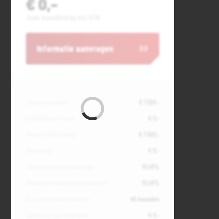
€ 0,-
Jouw maandbedrag incl. BTW
Informatie aanvragen
Contante waarde
€ 7.500,-
Aanbetaling of inruil
€ 0,-
Totale kredietbedrag
€ 7.500,-
Slottermijn
€ 0,-
Jaarlijkse kostenpercentage
10,49%
Debetrentevoet op jaarbasis (vast)
10,49%
Duur kredietovereenkomst
48 maanden
Totaal door jou te betalen
€ 0,-