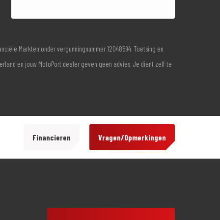
inanciële Markten onder vergunningnummer 12048594. Toetsing en
derland en jouw MotoPort dealer geven geen advies. Je dient zelf te
Financieren
Vragen/Opmerkingen