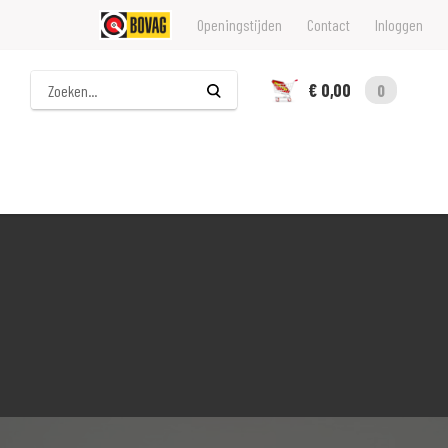
Openingstijden
Contact
Inloggen
Zoeken
€ 0,00
0