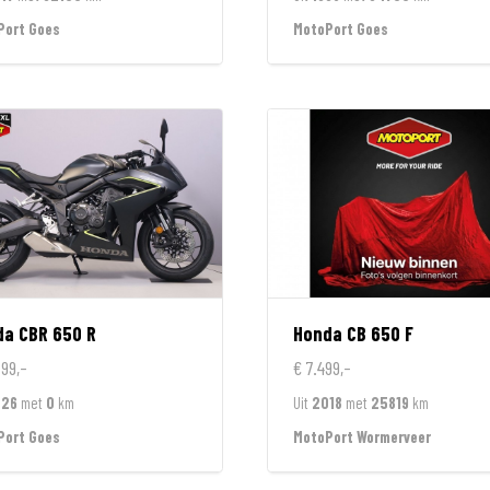
Port Goes
MotoPort Goes
da
CBR 650 R
Honda
CB 650 F
799,-
€ 7.499,-
026
met
0
km
Uit
2018
met
25819
km
Port Goes
MotoPort Wormerveer