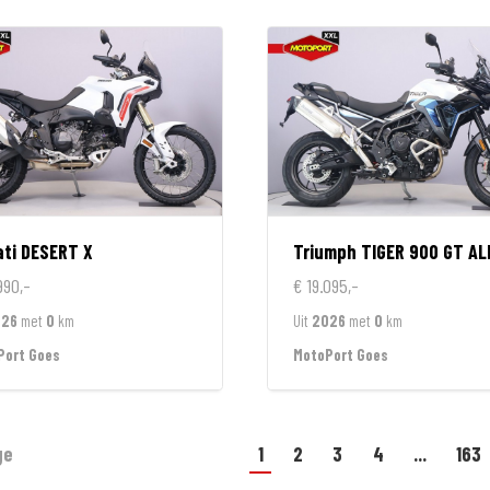
ti
DESERT X
Triumph
TIGER 900 GT ALPINE EDI
990,-
€ 19.095,-
026
met
0
km
Uit
2026
met
0
km
Port Goes
MotoPort Goes
ge
1
2
3
4
...
163