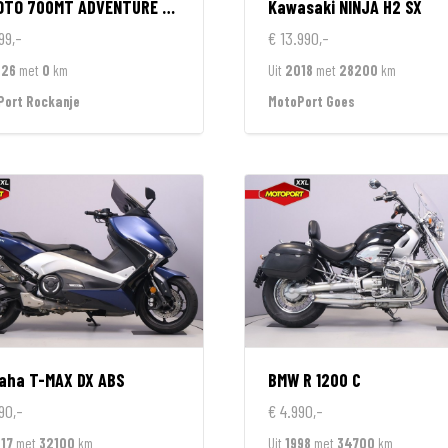
OTO
700MT ADVENTURE GT EDITION
Kawasaki
NINJA H2 SX
99,-
€ 13.990,-
026
met
0
km
Uit
2018
met
28200
km
Port Rockanje
MotoPort Goes
aha
T-MAX DX ABS
BMW
R 1200 C
90,-
€ 4.990,-
17
met
32100
km
Uit
1998
met
34700
km