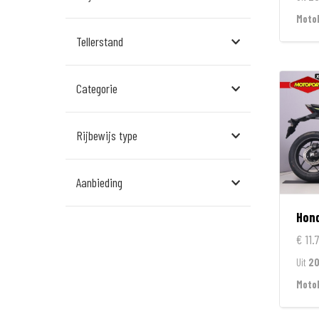
Assen
Moto
Tellerstand
Den Bosch
Echt
Categorie
Goes
Hillegom
Rijbewijs type
Leek
Aanbieding
Leeuwarden
Hon
Rockanje
€ 11.
Veldhoven
Uit
2
Wormerveer
Moto
Zelhem