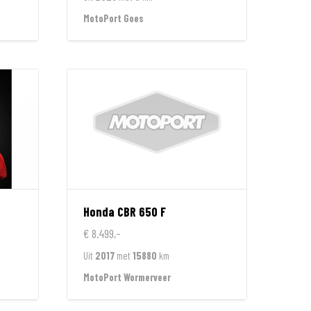
MotoPort Goes
Honda
CBR 650 F
€ 8.499,-
Uit
2017
met
15880
km
MotoPort Wormerveer