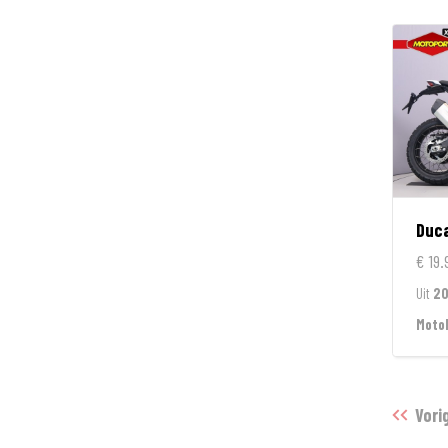
Duca
€ 19.
Uit
2
Moto
Vori