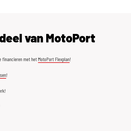
deel van MotoPort
e financieren met het
MotoPort Flexplan
!
asen
!
rk!
!